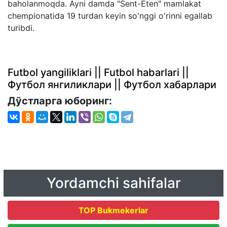
baholanmoqda. Ayni damda "Sent-Eten" mamlakat
chempionatida 19 turdan keyin so'nggi o'rinni egallab
turibdi.
Futbol yangiliklari || Futbol habarlari ||
Футбол янгиликлари || Футбол хабарлари
Дўстларга юборинг:
Yordamchi sahifalar
TOP Bukmekerlar