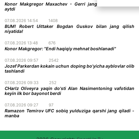
Konor Makgregor Maxachev - Gerri jangiga o'z taxminini
aytdi
07.08.2026 14:54
1408
BUM! Robert Uittaker Bogdan Guskov bilan jang qilish
niyatida!
07.08.2026 13:48
676
Konor Makgregor: "Endi haqiqiy mehnat boshlanadi"
07.08.2026 09:57
2542
Jozef Parkerdan kokain uchun doping bo'yicha ayblovlar olib
tashlandi
07.08.2026 09:33
252
CHarlz Oliveyra yaqin do'sti Alan Nasimentoning vafotidan
keyin ilk bor bayonot berdi
07.08.2026 09:27
97
Ramazon Temirov UFC sobiq yulduziga qarshi jang qiladi -
manba