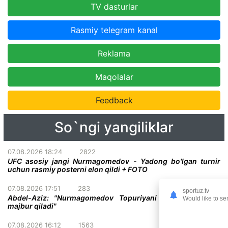
TV dasturlar
Rasmiy telegram kanal
Reklama
Maqolalar
Feedback
So`ngi yangiliklar
07.08.2026 18:24
2822
UFC asosiy jangi Nurmagomedov - Yadong bo'lgan turnir
uchun rasmiy posterni elon qildi + FOTO
07.08.2026 17:51
283
sportuz.tv
Abdel-Aziz: "Nurmagomedov Topuriyani taslim bo'lishga
Would like to se
majbur qiladi"
07.08.2026 16:12
1563