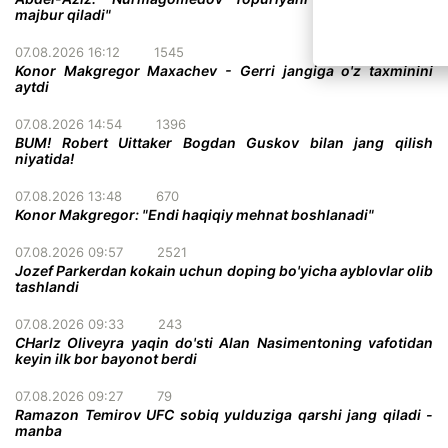
majbur qiladi"
07.08.2026 16:12
1545
Konor Makgregor Maxachev - Gerri jangiga o'z taxminini
aytdi
07.08.2026 14:54
1396
BUM! Robert Uittaker Bogdan Guskov bilan jang qilish
niyatida!
07.08.2026 13:48
670
Konor Makgregor: "Endi haqiqiy mehnat boshlanadi"
07.08.2026 09:57
2521
Jozef Parkerdan kokain uchun doping bo'yicha ayblovlar olib
tashlandi
07.08.2026 09:33
243
CHarlz Oliveyra yaqin do'sti Alan Nasimentoning vafotidan
keyin ilk bor bayonot berdi
07.08.2026 09:27
79
Ramazon Temirov UFC sobiq yulduziga qarshi jang qiladi -
manba