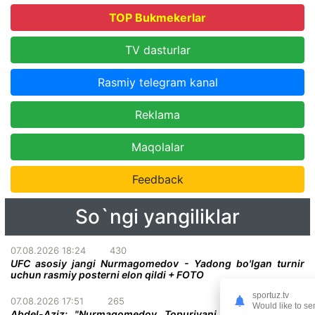
TOP Bukmekerlar
TV dasturlar
Rasmiy telegram kanal
Reklama
Maqolalar
Feedback
So`ngi yangiliklar
07.08.2026 18:24
430
UFC asosiy jangi Nurmagomedov - Yadong bo'lgan turnir
uchun rasmiy posterni elon qildi + FOTO
sportuz.tv
07.08.2026 17:51
265
Would like to se
Abdel-Aziz: "Nurmagomedov Topuriyani taslim bo'lishga