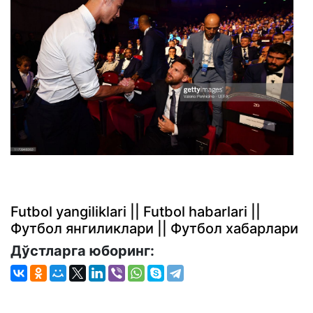
Futbol yangiliklari || Futbol habarlari ||
Футбол янгиликлари || Футбол хабарлари
Дўстларга юборинг: