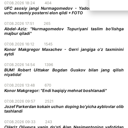
07.08.2026 18:24
404
UFC asosiy jangi Nurmagomedov - Yadong bo'lgan turnir
uchun rasmiy posterni elon qildi + FOTO
07.08.2026 17:51
265
Abdel-Aziz: "Nurmagomedov Topuriyani taslim bo'lishga
majbur qiladi"
07.08.2026 16:12
1545
Konor Makgregor Maxachev - Gerri jangiga o'z taxminini
aytdi
07.08.2026 14:54
1396
BUM! Robert Uittaker Bogdan Guskov bilan jang qilish
niyatida!
07.08.2026 13:48
670
Konor Makgregor: "Endi haqiqiy mehnat boshlanadi"
07.08.2026 09:57
2521
Jozef Parkerdan kokain uchun doping bo'yicha ayblovlar olib
tashlandi
07.08.2026 09:33
243
CHarlz Oliveyra yaqin do'sti Alan Nasimentoning vafotidan