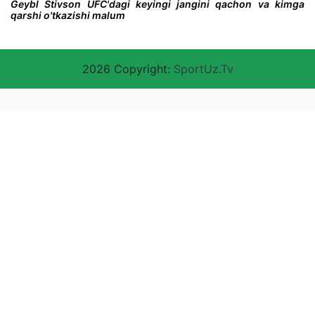
Geybl Stivson UFC'dagi keyingi jangini qachon va kimga
qarshi o'tkazishi malum
2026 Copyright:
SportUz.Tv