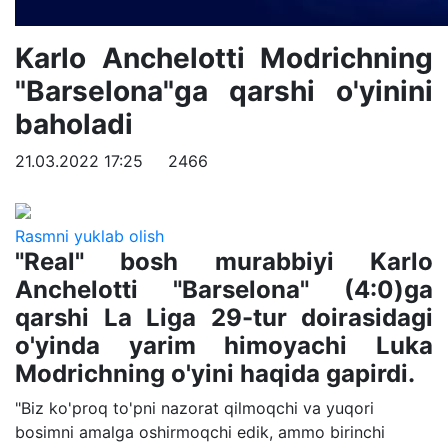
Karlo Anchelotti Modrichning
"Barselona"ga qarshi o'yinini
baholadi
21.03.2022 17:25
2466
Rasmni yuklab olish
"Real" bosh murabbiyi Karlo
Anchelotti "Barselona" (4:0)ga
qarshi La Liga 29-tur doirasidagi
o'yinda yarim himoyachi Luka
Modrichning o'yini haqida gapirdi.
"Biz ko'proq to'pni nazorat qilmoqchi va yuqori
bosimni amalga oshirmoqchi edik, ammo birinchi