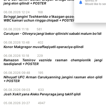
sportuz.tv
jang elon qilindi + POSTER
Would like to se
06.08.2026 12:24
168
So'nggi jangini Toshkentda o'tkazgan qozog'istonlik bokschi
WBC kamari uchun ringga chiqadi + POSTER
06.08.2026 11:18
581
Carukyan - Oliveyra jangi bekor qilinishi sababi malum bo'ldi
06.08.2026 10:48
402
Konor Makgregor muvaffaqiyatli operaciya qilindi
06.08.2026 10:18
229
Ramazon Temirov vaznida rasman chempionlik jangi
tasdiqlandi + POSTER
06.08.2026 09:48
195
Nihoyat! UFC Arman Carukyanning jangini rasman elon qildi
+ POSTER
06.08.2026 09:03
633
Josh Xokit yana Aleks Pereyraga jang taklif qildi
05.08.2026 20:27
4947