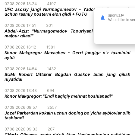
07.08.2026 18:24
4197
UFC asosiy jangi Nurmagomedov - Yadong bo'lgan turnir
uchun rasmiy posterni elon qildi + FOTO
sportuz.tv
Would like to se
07.08.2026 17:51
301
Abdel-Aziz: "Nurmagomedov Topuriyani taslim bo'lishga
majbur qiladi"
07.08.2026 16:12
1581
Konor Makgregor Maxachev - Gerri jangiga o'z taxminini
aytdi
07.08.2026 14:54
1432
BUM! Robert Uittaker Bogdan Guskov bilan jang qilish
niyatida!
07.08.2026 13:48
694
Konor Makgregor: "Endi haqiqiy mehnat boshlanadi"
07.08.2026 09:57
2557
Jozef Parkerdan kokain uchun doping bo'yicha ayblovlar olib
tashlandi
07.08.2026 09:33
267
CHarlz Oliveyra yaqin do'sti Alan Nasimentoning vafotidan