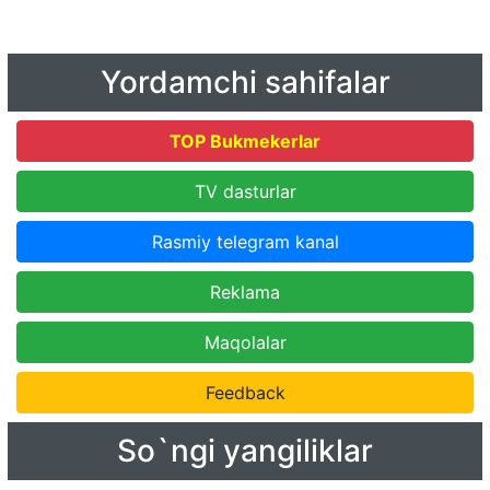
Yordamchi sahifalar
TOP Bukmekerlar
TV dasturlar
Rasmiy telegram kanal
Reklama
Maqolalar
Feedback
So`ngi yangiliklar