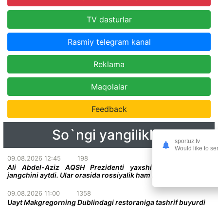
TV dasturlar
Rasmiy telegram kanal
Reklama
Maqolalar
Feedback
So`ngi yangiliklar
sportuz.tv
Would like to se
09.08.2026 12:45
198
Ali Abdel-Aziz AQSH Prezidenti yaxshi ko'radigan ikki
jangchini aytdi. Ular orasida rossiyalik ham bor!
09.08.2026 11:00
1358
Uayt Makgregorning Dublindagi restoraniga tashrif buyurdi