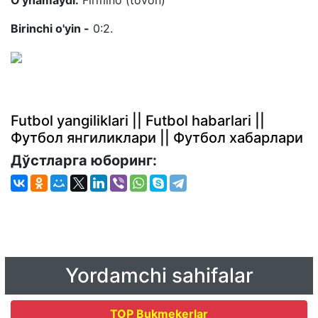
Birinchi o'yin -
0:2.
Futbol yangiliklari || Futbol habarlari ||
Футбол янгиликлари || Футбол хабарлари
Дўстларга юборинг:
Yordamchi sahifalar
TOP Bukmekerlar