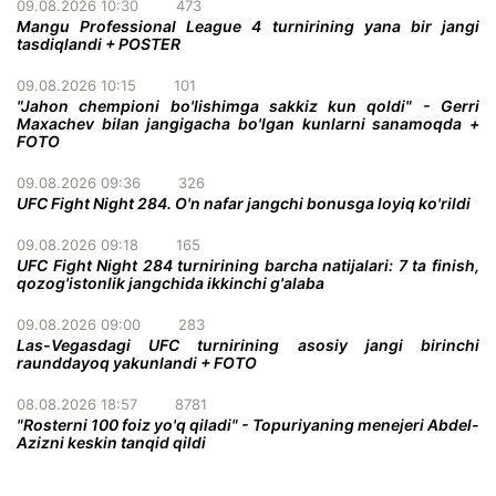
09.08.2026 10:30
473
Mangu Professional League 4 turnirining yana bir jangi
tasdiqlandi + POSTER
09.08.2026 10:15
101
"Jahon chempioni bo'lishimga sakkiz kun qoldi" - Gerri
Maxachev bilan jangigacha bo'lgan kunlarni sanamoqda +
FOTO
09.08.2026 09:36
326
UFC Fight Night 284. O'n nafar jangchi bonusga loyiq ko'rildi
09.08.2026 09:18
165
UFC Fight Night 284 turnirining barcha natijalari: 7 ta finish,
qozog'istonlik jangchida ikkinchi g'alaba
09.08.2026 09:00
283
Las-Vegasdagi UFC turnirining asosiy jangi birinchi
raunddayoq yakunlandi + FOTO
08.08.2026 18:57
8781
"Rosterni 100 foiz yo'q qiladi" - Topuriyaning menejeri Abdel-
Azizni keskin tanqid qildi