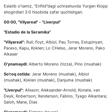
Eslatib o'tamiz, “Enfild”dagi uchrashuvda Yurgen Klopp
shogirdlari 2:0 hisobida zafar quchishgan.
00:00, "Vilyareal" - "Liverpul"
"Estadio de la Seramika"
"Vilyareal":
Ruli; Foyt, Albiol, Pau Torres, Estupinyan;
Parexo, Kapu, Koklen; Lo CHelso, Jerar Moreno, Pako
Alkaser
O'ynamaydi:
Alberto Moreno (tizza), Pino (mushak)
So'roq ostida:
Jerar Moreno (mushak), Albiol
(mushak), Koklen (mushak), Danjuma (mushak)
"Liverpul":
Alisson; Aleksander-Arnold, Konate, van
Deyk, Robertson; Xenderson, Fabino, Tyago Alkantara;
Saloh, Mane, Dias
O'ynamaydi:
Firmino (tovon)