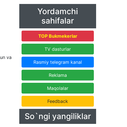
Yordamchi
sahifalar
TOP Bukmekerlar
TV dasturlar
un va
Rasmiy telegram kanal
Reklama
Maqolalar
Feedback
So`ngi yangiliklar