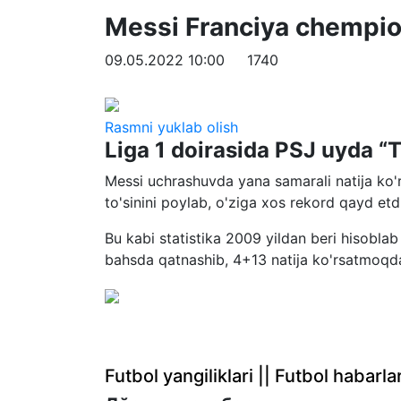
Messi Franciya chempion
09.05.2022 10:00
1740
Rasmni yuklab olish
Liga 1 doirasida PSJ uyda “T
Messi uchrashuvda yana samarali natija k
to'sinini poylab, o'ziga xos rekord qayd etdi
Bu kabi statistika 2009 yildan beri hisoblab
bahsda qatnashib, 4+13 natija ko'rsatmoqd
Futbol yangiliklari || Futbol haba