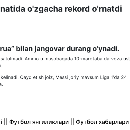
atida o'zgacha rekord o'rnatdi
rua” bilan jangovar durang o'ynadi.
o'rsatolmadi. Ammo u musobaqada 10-marotaba darvoza ust
.
 kelinadi. Qayd etish joiz, Messi joriy mavsum Liga 1'da 24
a.
rlari || Футбол янгиликлари || Футбол хабарлари