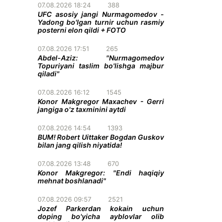
07.08.2026 18:24
388
UFC asosiy jangi Nurmagomedov -
Yadong bo'lgan turnir uchun rasmiy
posterni elon qildi + FOTO
07.08.2026 17:51
265
Abdel-Aziz: "Nurmagomedov
Topuriyani taslim bo'lishga majbur
qiladi"
07.08.2026 16:12
1545
Konor Makgregor Maxachev - Gerri
jangiga o'z taxminini aytdi
07.08.2026 14:54
1393
BUM! Robert Uittaker Bogdan Guskov
bilan jang qilish niyatida!
07.08.2026 13:48
670
Konor Makgregor: "Endi haqiqiy
mehnat boshlanadi"
07.08.2026 09:57
2521
Jozef Parkerdan kokain uchun
doping bo'yicha ayblovlar olib