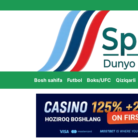
Bosh sahifa
Futbol
Boks/UFC
Qiziqarli