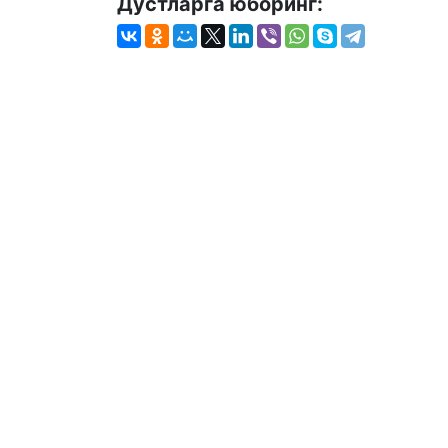
Дўстларга юборинг: