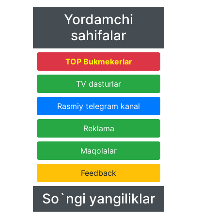
Yordamchi
sahifalar
TOP Bukmekerlar
TV dasturlar
Rasmiy telegram kanal
Reklama
Maqolalar
Feedback
So`ngi yangiliklar