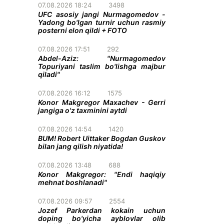
07.08.2026 18:24
3498
UFC asosiy jangi Nurmagomedov -
Yadong bo'lgan turnir uchun rasmiy
posterni elon qildi + FOTO
07.08.2026 17:51
292
Abdel-Aziz: "Nurmagomedov
Topuriyani taslim bo'lishga majbur
qiladi"
07.08.2026 16:12
1575
Konor Makgregor Maxachev - Gerri
jangiga o'z taxminini aytdi
07.08.2026 14:54
1420
BUM! Robert Uittaker Bogdan Guskov
bilan jang qilish niyatida!
07.08.2026 13:48
688
Konor Makgregor: "Endi haqiqiy
mehnat boshlanadi"
07.08.2026 09:57
2554
Jozef Parkerdan kokain uchun
doping bo'yicha ayblovlar olib