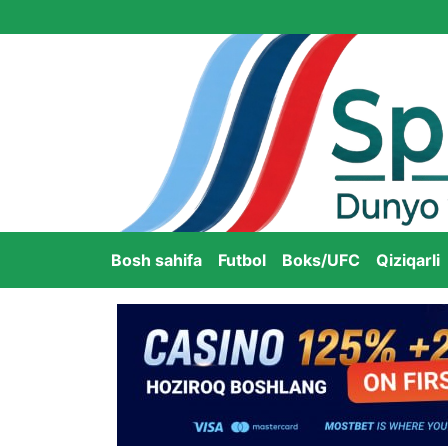
Bosh sahifa
Futbol
Boks/UFC
Qiziqarli