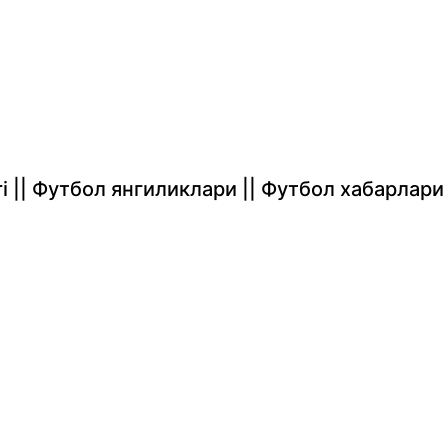
rlari || Футбол янгиликлари || Футбол хабарлари