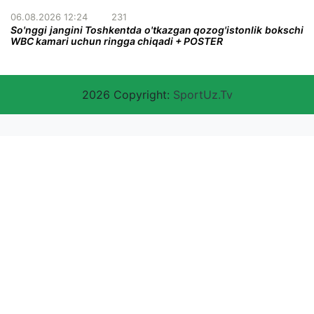
06.08.2026 12:24
231
So'nggi jangini Toshkentda o'tkazgan qozog'istonlik bokschi
WBC kamari uchun ringga chiqadi + POSTER
2026 Copyright:
SportUz.Tv