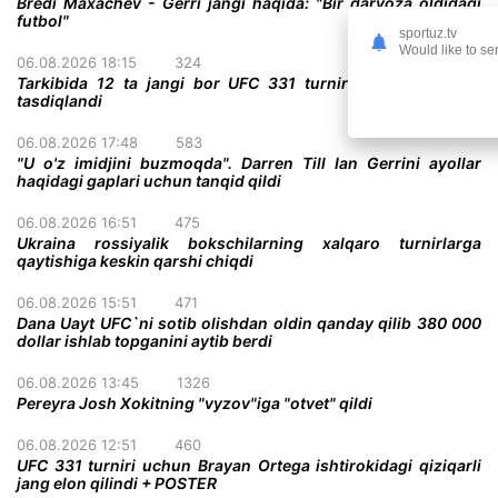
Bredi Maxachev - Gerri jangi haqida: "Bir darvoza oldidagi
futbol"
sportuz.tv
Would like to se
06.08.2026 18:15
324
Tarkibida 12 ta jangi bor UFC 331 turnirining to'liq kardi
tasdiqlandi
06.08.2026 17:48
583
"U o'z imidjini buzmoqda". Darren Till Ian Gerrini ayollar
haqidagi gaplari uchun tanqid qildi
06.08.2026 16:51
475
Ukraina rossiyalik bokschilarning xalqaro turnirlarga
qaytishiga keskin qarshi chiqdi
06.08.2026 15:51
471
Dana Uayt UFC`ni sotib olishdan oldin qanday qilib 380 000
dollar ishlab topganini aytib berdi
06.08.2026 13:45
1326
Pereyra Josh Xokitning "vyzov"iga "otvet" qildi
06.08.2026 12:51
460
UFC 331 turniri uchun Brayan Ortega ishtirokidagi qiziqarli
jang elon qilindi + POSTER