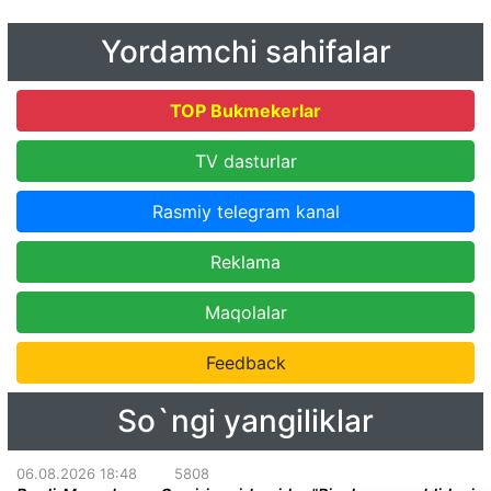
Yordamchi sahifalar
TOP Bukmekerlar
TV dasturlar
Rasmiy telegram kanal
Reklama
Maqolalar
Feedback
So`ngi yangiliklar
06.08.2026 18:48
5808