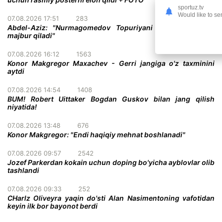
sportuz.tv
Would like to se
07.08.2026 17:51
283
Abdel-Aziz: "Nurmagomedov Topuriyani taslim bo'lishga
majbur qiladi"
07.08.2026 16:12
1563
Konor Makgregor Maxachev - Gerri jangiga o'z taxminini
aytdi
07.08.2026 14:54
1408
BUM! Robert Uittaker Bogdan Guskov bilan jang qilish
niyatida!
07.08.2026 13:48
676
Konor Makgregor: "Endi haqiqiy mehnat boshlanadi"
07.08.2026 09:57
2542
Jozef Parkerdan kokain uchun doping bo'yicha ayblovlar olib
tashlandi
07.08.2026 09:33
252
CHarlz Oliveyra yaqin do'sti Alan Nasimentoning vafotidan
keyin ilk bor bayonot berdi