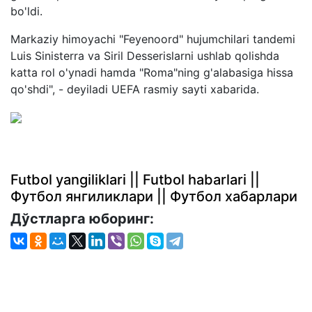
bo'ldi.
Markaziy himoyachi "Feyenoord" hujumchilari tandemi
Luis Sinisterra va Siril Desserislarni ushlab qolishda
katta rol o'ynadi hamda "Roma"ning g'alabasiga hissa
qo'shdi", - deyiladi UEFA rasmiy sayti xabarida.
Futbol yangiliklari || Futbol habarlari ||
Футбол янгиликлари || Футбол хабарлари
Дўстларга юборинг: