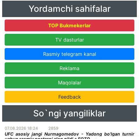
Yordamchi sahifalar
TOP Bukmekerlar
TV dasturlar
Rasmiy telegram kanal
Reklama
Maqolalar
Feedback
So`ngi yangiliklar
07.08.2026 18:24
2859
UFC asosiy jangi Nurmagomedov - Yadong bo'lgan turnir
uchun rasmiy posterni elon qildi + FOTO