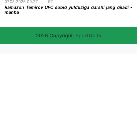
07.08.2026 09:27
97
Ramazon Temirov UFC sobiq yulduziga qarshi jang qiladi -
manba
2026 Copyright:
SportUz.Tv