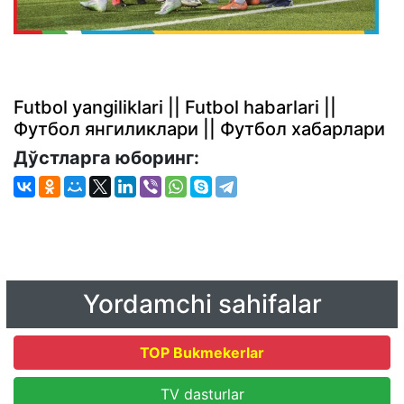
Futbol yangiliklari || Futbol habarlari ||
Футбол янгиликлари || Футбол хабарлари
Дўстларга юборинг:
Yordamchi sahifalar
TOP Bukmekerlar
TV dasturlar