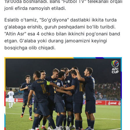
19:00da boshlanadi. Bahs "Futbol TV" telekanali orqali
jonli efirda namoyish etiladi.
Eslatib o'tamiz, "So'g'diyona" dastlabki ikkita turda
g'alabaga erishib, guruh peshqadami bo'lib turibdi.
"Altin Asr" esa 4 ochko bilan ikkinchi pog'onani band
etgan. G'alaba yoki durang jamoamizni keyingi
bosqichga olib chiqadi.