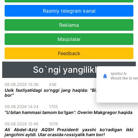
Rasmiy telegram kanal
Reklama
Maqolalar
Feedback
So`ngi yangiliklar
sportuz.tv
Would like to se
09.08.2026 15:36
436
Usik faoliyatidagi so'nggi jang haqida: "Bizda ikkita variant
bor"
09.08.2026 14:24
1705
"U bilan hammasi tamom bo'lgan". Overim Makgregor haqida
09.08.2026 12:45
1076
Ali Abdel-Aziz AQSH Prezidenti yaxshi ko'radigan ikki
jangchini aytdi. Ular orasida rossiyalik ham bor!