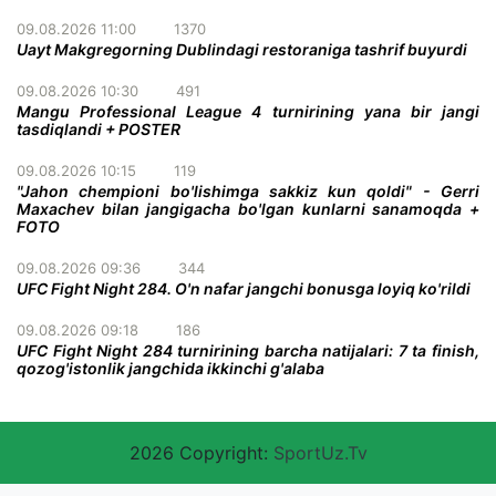
09.08.2026 11:00
1370
Uayt Makgregorning Dublindagi restoraniga tashrif buyurdi
09.08.2026 10:30
491
Mangu Professional League 4 turnirining yana bir jangi
tasdiqlandi + POSTER
09.08.2026 10:15
119
"Jahon chempioni bo'lishimga sakkiz kun qoldi" - Gerri
Maxachev bilan jangigacha bo'lgan kunlarni sanamoqda +
FOTO
09.08.2026 09:36
344
UFC Fight Night 284. O'n nafar jangchi bonusga loyiq ko'rildi
09.08.2026 09:18
186
UFC Fight Night 284 turnirining barcha natijalari: 7 ta finish,
qozog'istonlik jangchida ikkinchi g'alaba
2026 Copyright:
SportUz.Tv