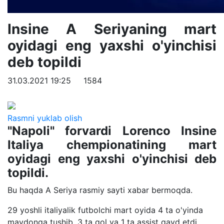
Insine A Seriyaning mart
oyidagi eng yaxshi o'yinchisi
deb topildi
31.03.2021 19:25
1584
Rasmni yuklab olish
"Napoli" forvardi Lorenco Insine
Italiya chempionatining mart
oyidagi eng yaxshi o'yinchisi deb
topildi.
Bu haqda A Seriya rasmiy sayti xabar bermoqda.
29 yoshli italiyalik futbolchi mart oyida 4 ta o'yinda
maydonga tushib, 3 ta gol va 1 ta assist qayd etdi.