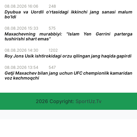
08.08.2026 16:06
248
Dyubua va Uordli o'rtasidagi ikkinchi jang sanasi malum
bo'ldi
08.08.2026 15:33
575
Maxachevning murabbiyi: "Islam Yen Gerrini parterga
tushirishi shart emas"
08.08.2026 14:30
1202
Roy Jons Usik ishtirokidagi orzu qilingan jang haqida gapirdi
08.08.2026 13:54
547
Getji Maxachev bilan jang uchun UFC chempionlik kamaridan
voz kechmoqchi
2026 Copyright:
SportUz.Tv