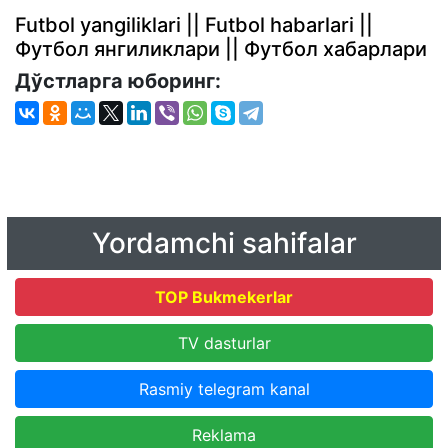
Futbol yangiliklari || Futbol habarlari ||
Футбол янгиликлари || Футбол хабарлари
Дўстларга юборинг:
Yordamchi sahifalar
TOP Bukmekerlar
TV dasturlar
Rasmiy telegram kanal
Reklama