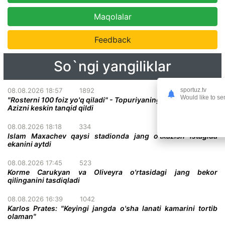
Maqolalar
Feedback
So`ngi yangiliklar
sportuz.tv
08.08.2026 18:57
1892
Would like to se
"Rosterni 100 foiz yo'q qiladi" - Topuriyaning menejeri Abdel-
Azizni keskin tanqid qildi
08.08.2026 18:18
334
Islam Maxachev qaysi stadionda jang o'tkazish istagida
ekanini aytdi
08.08.2026 17:45
523
Korme Carukyan va Oliveyra o'rtasidagi jang bekor
qilinganini tasdiqladi
08.08.2026 16:39
1042
Karlos Prates: "Keyingi jangda o'sha lanati kamarini tortib
olaman"