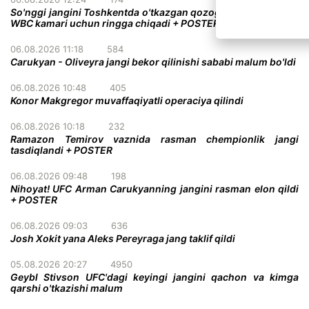
So'nggi jangini Toshkentda o'tkazgan qozog'istonlik bokschi
WBC kamari uchun ringga chiqadi + POSTER
06.08.2026 11:18
584
Carukyan - Oliveyra jangi bekor qilinishi sababi malum bo'ldi
06.08.2026 10:48
405
Konor Makgregor muvaffaqiyatli operaciya qilindi
06.08.2026 10:18
232
Ramazon Temirov vaznida rasman chempionlik jangi
tasdiqlandi + POSTER
06.08.2026 09:48
198
Nihoyat! UFC Arman Carukyanning jangini rasman elon qildi
+ POSTER
06.08.2026 09:03
636
Josh Xokit yana Aleks Pereyraga jang taklif qildi
05.08.2026 20:27
4950
Geybl Stivson UFC'dagi keyingi jangini qachon va kimga
qarshi o'tkazishi malum