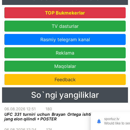
TOP Bukmekerlar
TV dasturlar
Rasmiy telegram kanal
Reklama
Maqolalar
Feedback
So`ngi yangiliklar
06.08.2026 12:51
180
UFC 331 turniri uchun Brayan Ortega ishtirokidagi qiziqarli
jang elon qilindi + POSTER
sportuz.tv
Would like to se
06.08.2026 12:24
174