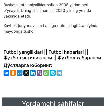
Buskets kataloniyaliklar safida 2008 yildan beri
o'ynaydi. Uning shartnomasi 2023 yilning yozida
yakuniga etadi.
Xavbek joriy mavsum La Liga doirasidagi 4ta o'yinda
maydonga tushdi.
Futbol yangiliklari || Futbol habarlari ||
Футбол янгиликлари || Футбол хабарлари
Дўстларга юборинг:
Yordamchi sahifalar