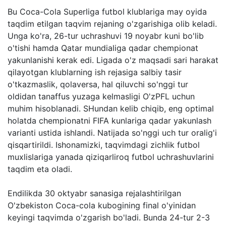
Bu Coca-Cola Superliga futbol klublariga may oyida
taqdim etilgan taqvim rejaning o'zgarishiga olib keladi.
Unga ko'ra, 26-tur uchrashuvi 19 noyabr kuni bo'lib
o'tishi hamda Qatar mundialiga qadar chempionat
yakunlanishi kerak edi. Ligada o'z maqsadi sari harakat
qilayotgan klublarning ish rejasiga salbiy tasir
o'tkazmaslik, qolaversa, hal qiluvchi so'nggi tur
oldidan tanaffus yuzaga kelmasligi O'zPFL uchun
muhim hisoblanadi. SHundan kelib chiqib, eng optimal
holatda chempionatni FIFA kunlariga qadar yakunlash
varianti ustida ishlandi. Natijada so'nggi uch tur oralig'i
qisqartirildi. Ishonamizki, taqvimdagi zichlik futbol
muxlislariga yanada qiziqarliroq futbol uchrashuvlarini
taqdim eta oladi.
Endilikda 30 oktyabr sanasiga rejalashtirilgan
O'zbekiston Coca-cola kubogining final o'yinidan
keyingi taqvimda o'zgarish bo'ladi. Bunda 24-tur 2-3