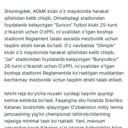
SHuningdek, AGMK klubi o'z maydonida harakat
qilishidan kelib chiqib, Olmaliqdagi stadiondan
foydalanib kelayotgan “Surxon” futbol klubi 25-turni
o'tkazish uchun O'zPFL ro'yxatidan o'tgan boshqa
stadionni Reglament talabi asosida mezbonlik uchun
taqdim etishi kerak bo'ladi. O'z navbatida “Olimpik”
klubi o'z maydonida harakat qilishidan kelib chiqib,
“Jar” stadionidan foydalanib kelayotgan “Bunyodkor”
26-turni o'tkazish uchun O'zPFL ro'yxatidan o'tgan
boshqa stadionni Reglamentda ko'rsatilgan muddatdan
kechikmay mezbonlik uchun taqdim etishi talab etiladi.
Ishchi reja bo'yicha noyabr oyidagi taqvim quyidgi
ketma-ketlikda bo'ladi. Faqatgina shu holatda Srechko
Katanec boshchilik qilayotgan O'zbekiston milliy terma
jamoasining yig'ini chempionat ishtirokchilarining
rejasiga minimal tasir ko'rsatadi. Yani, mavsum
yakunidan keyin Katanec o'zi istagan futbolchilar bilan