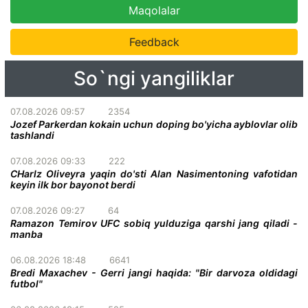
Maqolalar
Feedback
So`ngi yangiliklar
07.08.2026 09:57
2354
Jozef Parkerdan kokain uchun doping bo'yicha ayblovlar olib
tashlandi
07.08.2026 09:33
222
CHarlz Oliveyra yaqin do'sti Alan Nasimentoning vafotidan
keyin ilk bor bayonot berdi
07.08.2026 09:27
64
Ramazon Temirov UFC sobiq yulduziga qarshi jang qiladi -
manba
06.08.2026 18:48
6641
Bredi Maxachev - Gerri jangi haqida: "Bir darvoza oldidagi
futbol"