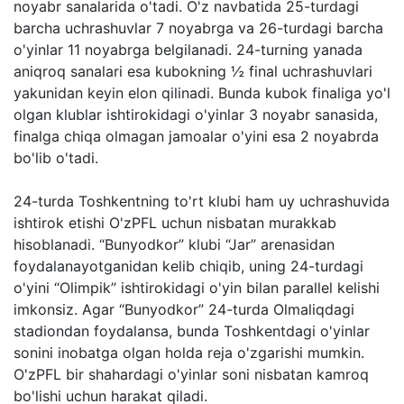
noyabr sanalarida o'tadi. O'z navbatida 25-turdagi
barcha uchrashuvlar 7 noyabrga va 26-turdagi barcha
o'yinlar 11 noyabrga belgilanadi. 24-turning yanada
aniqroq sanalari esa kubokning ½ final uchrashuvlari
yakunidan keyin elon qilinadi. Bunda kubok finaliga yo'l
olgan klublar ishtirokidagi o'yinlar 3 noyabr sanasida,
finalga chiqa olmagan jamoalar o'yini esa 2 noyabrda
bo'lib o'tadi.
24-turda Toshkentning to'rt klubi ham uy uchrashuvida
ishtirok etishi O'zPFL uchun nisbatan murakkab
hisoblanadi. “Bunyodkor” klubi “Jar” arenasidan
foydalanayotganidan kelib chiqib, uning 24-turdagi
o'yini “Olimpik” ishtirokidagi o'yin bilan parallel kelishi
imkonsiz. Agar “Bunyodkor” 24-turda Olmaliqdagi
stadiondan foydalansa, bunda Toshkentdagi o'yinlar
sonini inobatga olgan holda reja o'zgarishi mumkin.
O'zPFL bir shahardagi o'yinlar soni nisbatan kamroq
bo'lishi uchun harakat qiladi.