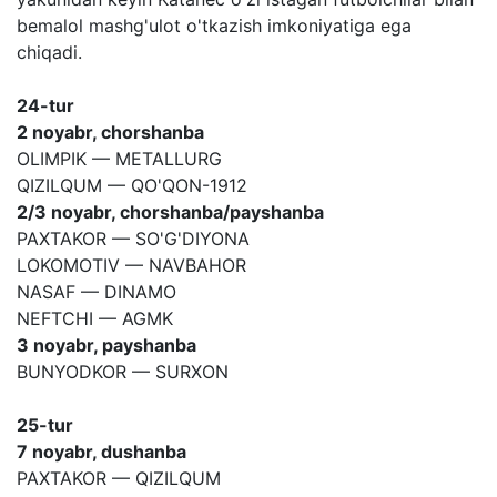
bemalol mashg'ulot o'tkazish imkoniyatiga ega
chiqadi.
24-tur
2 noyabr, chorshanba
OLIMPIK — METALLURG
QIZILQUM — QO'QON-1912
2/3 noyabr, chorshanba/payshanba
PAXTAKOR — SO'G'DIYONA
LOKOMOTIV — NAVBAHOR
NASAF — DINAMO
NEFTCHI — AGMK
3 noyabr, payshanba
BUNYODKOR — SURXON
25-tur
7 noyabr, dushanba
PAXTAKOR — QIZILQUM