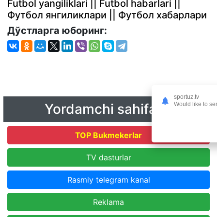
Futbol yangiliklari || Futbol habarlari ||
Футбол янгиликлари || Футбол хабарлари
Дўстларга юборинг:
sportuz.tv
Yordamchi sahifalar
Would like to se
TOP Bukmekerlar
TV dasturlar
Rasmiy telegram kanal
Reklama