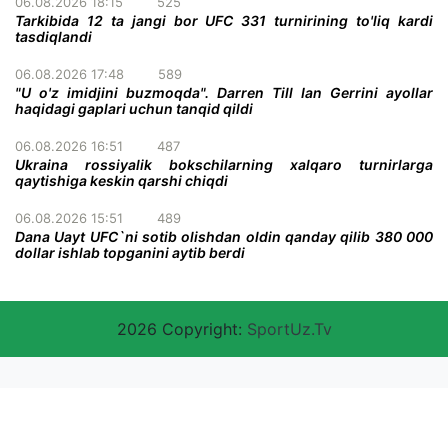
06.08.2026 18:15
525
Tarkibida 12 ta jangi bor UFC 331 turnirining to'liq kardi
tasdiqlandi
06.08.2026 17:48
589
"U o'z imidjini buzmoqda". Darren Till Ian Gerrini ayollar
haqidagi gaplari uchun tanqid qildi
06.08.2026 16:51
487
Ukraina rossiyalik bokschilarning xalqaro turnirlarga
qaytishiga keskin qarshi chiqdi
06.08.2026 15:51
489
Dana Uayt UFC`ni sotib olishdan oldin qanday qilib 380 000
dollar ishlab topganini aytib berdi
2026 Copyright:
SportUz.Tv