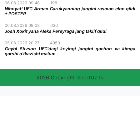
06.08.2026 09:48
198
Nihoyat! UFC Arman Carukyanning jangini rasman elon qildi
+ POSTER
06.08.2026 09:03
636
Josh Xokit yana Aleks Pereyraga jang taklif qildi
05.08.2026 20:27
4950
Geybl Stivson UFC'dagi keyingi jangini qachon va kimga
qarshi o'tkazishi malum
2026 Copyright:
SportUz.Tv