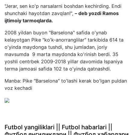
"Jerar, sen ko'p narsalarni boshdan kechirding. Endi
shunchaki hayotdan zavqlan!",
– deb yozdi Ramos
ijtimoiy tarmoqlarda.
2008 yildan buyon "Barselona" safida o'ynab
kelayotgan Pike "ko'k-anorranglilar" tarkibida 614 ta
o'yinda maydonga tushdi, shu jumladan, joriy
mavsumda 9 marta maydonda ko'rinish berdi. 35
yoshli centrbek 2009-2018 yillar davomida Ispaniya
terma jamoasi safida 102 ta o'yinda qatnashdi.
Manba: Pike "Barselona" to'lashi kerak bo'lgan puldan
voz kechadi
Futbol yangiliklari || Futbol habarlari ||
Футбол янгиликлари || Футбол хабарлари