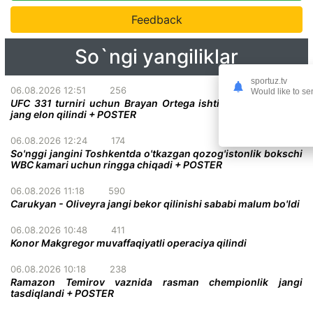
Feedback
So`ngi yangiliklar
sportuz.tv
06.08.2026 12:51
256
Would like to se
UFC 331 turniri uchun Brayan Ortega ishtirokidagi qiziqarli
jang elon qilindi + POSTER
06.08.2026 12:24
174
So'nggi jangini Toshkentda o'tkazgan qozog'istonlik bokschi
WBC kamari uchun ringga chiqadi + POSTER
06.08.2026 11:18
590
Carukyan - Oliveyra jangi bekor qilinishi sababi malum bo'ldi
06.08.2026 10:48
411
Konor Makgregor muvaffaqiyatli operaciya qilindi
06.08.2026 10:18
238
Ramazon Temirov vaznida rasman chempionlik jangi
tasdiqlandi + POSTER