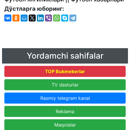
Дўстларга юборинг:
Yordamchi sahifalar
TOP Bukmekerlar
TV dasturlar
Rasmiy telegram kanal
Reklama
Maqolalar