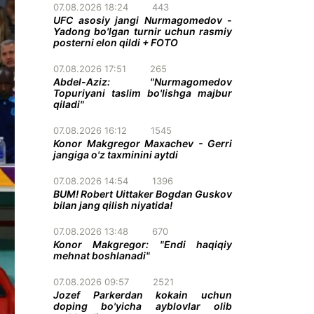
07.08.2026 18:24
443
UFC asosiy jangi Nurmagomedov -
Yadong bo'lgan turnir uchun rasmiy
posterni elon qildi + FOTO
07.08.2026 17:51
265
Abdel-Aziz: "Nurmagomedov
Topuriyani taslim bo'lishga majbur
qiladi"
07.08.2026 16:12
1545
Konor Makgregor Maxachev - Gerri
jangiga o'z taxminini aytdi
07.08.2026 14:54
1396
BUM! Robert Uittaker Bogdan Guskov
bilan jang qilish niyatida!
07.08.2026 13:48
670
Konor Makgregor: "Endi haqiqiy
mehnat boshlanadi"
07.08.2026 09:57
2521
Jozef Parkerdan kokain uchun
doping bo'yicha ayblovlar olib