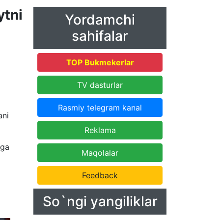
tni
Yordamchi
sahifalar
TOP Bukmekerlar
TV dasturlar
Rasmiy telegram kanal
ani
Reklama
aga
Maqolalar
Feedback
So`ngi yangiliklar