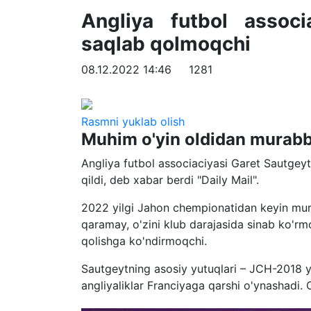
Angliya futbol assoc
saqlab qolmoqchi
08.12.2022 14:46
1281
Rasmni yuklab olish
Muhim o'yin oldidan murabbi
Angliya futbol associaciyasi Garet Sautgey
qildi, deb xabar berdi "Daily Mail".
2022 yilgi Jahon chempionatidan keyin mur
qaramay, o'zini klub darajasida sinab ko'rmo
qolishga ko'ndirmoqchi.
Sautgeytning asosiy yutuqlari – JCH-2018 ya
angliyaliklar Franciyaga qarshi o'ynashadi.