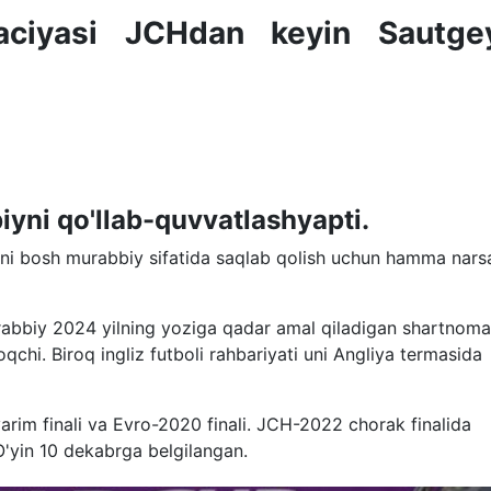
iaciyasi JCHdan keyin Sautgey
yni qo'llab-quvvatlashyapti.
tni bosh murabbiy sifatida saqlab qolish uchun hamma nars
abbiy 2024 yilning yoziga qadar amal qiladigan shartnom
qchi. Biroq ingliz futboli rahbariyati uni Angliya termasida
rim finali va Evro-2020 finali. JCH-2022 chorak finalida
 O'yin 10 dekabrga belgilangan.