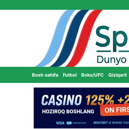
Bosh sahifa
Futbol
Boks/UFC
Qiziqarli