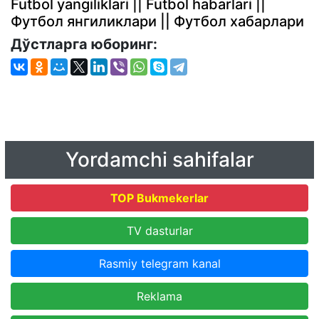
Futbol yangiliklari || Futbol habarlari ||
Футбол янгиликлари || Футбол хабарлари
Дўстларга юборинг:
Yordamchi sahifalar
TOP Bukmekerlar
TV dasturlar
Rasmiy telegram kanal
Reklama