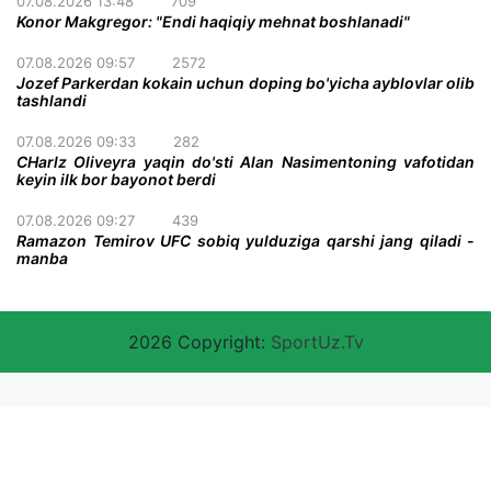
07.08.2026 13:48
709
Konor Makgregor: "Endi haqiqiy mehnat boshlanadi"
07.08.2026 09:57
2572
Jozef Parkerdan kokain uchun doping bo'yicha ayblovlar olib
tashlandi
07.08.2026 09:33
282
CHarlz Oliveyra yaqin do'sti Alan Nasimentoning vafotidan
keyin ilk bor bayonot berdi
07.08.2026 09:27
439
Ramazon Temirov UFC sobiq yulduziga qarshi jang qiladi -
manba
2026 Copyright:
SportUz.Tv