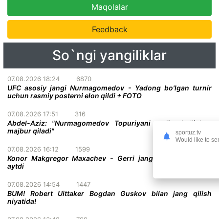
Maqolalar
Feedback
So`ngi yangiliklar
07.08.2026 18:24
6870
UFC asosiy jangi Nurmagomedov - Yadong bo'lgan turnir
uchun rasmiy posterni elon qildi + FOTO
07.08.2026 17:51
316
Abdel-Aziz: "Nurmagomedov Topuriyani taslim bo'lishga
majbur qiladi"
sportuz.tv
Would like to se
07.08.2026 16:12
1599
Konor Makgregor Maxachev - Gerri jangiga o'z taxminini
aytdi
07.08.2026 14:54
1447
BUM! Robert Uittaker Bogdan Guskov bilan jang qilish
niyatida!