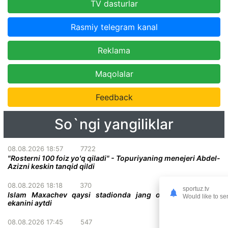
TV dasturlar
Rasmiy telegram kanal
Reklama
Maqolalar
Feedback
So`ngi yangiliklar
08.08.2026 18:57
7722
"Rosterni 100 foiz yo'q qiladi" - Topuriyaning menejeri Abdel-
Azizni keskin tanqid qildi
08.08.2026 18:18
370
sportuz.tv
Islam Maxachev qaysi stadionda jang o'tkazish istagida
Would like to se
ekanini aytdi
08.08.2026 17:45
547