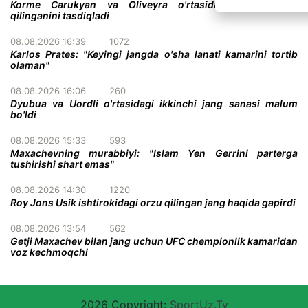
Korme Carukyan va Oliveyra o'rtasidagi jang bekor
qilinganini tasdiqladi
08.08.2026 16:39
1072
Karlos Prates: "Keyingi jangda o'sha lanati kamarini tortib
olaman"
08.08.2026 16:06
260
Dyubua va Uordli o'rtasidagi ikkinchi jang sanasi malum
bo'ldi
08.08.2026 15:33
593
Maxachevning murabbiyi: "Islam Yen Gerrini parterga
tushirishi shart emas"
08.08.2026 14:30
1220
Roy Jons Usik ishtirokidagi orzu qilingan jang haqida gapirdi
08.08.2026 13:54
562
Getji Maxachev bilan jang uchun UFC chempionlik kamaridan
voz kechmoqchi
2026 Copyright:
SportUz.Tv