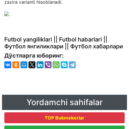
zaxira varianti hisoblanadi.
Futbol yangiliklari || Futbol habarlari ||
Футбол янгиликлари || Футбол хабарлари
Дўстларга юборинг:
Yordamchi sahifalar
TOP Bukmekerlar