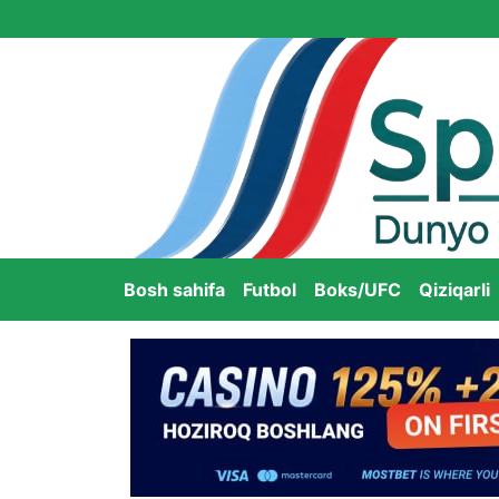
Bosh sahifa
Futbol
Boks/UFC
Qiziqarli