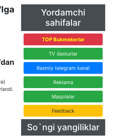
'lga
Yordamchi
sahifalar
TOP Bukmekerlar
TV dasturlar
”dan
Rasmiy telegram kanal
da)
Reklama
landi.
Maqolalar
Feedback
So`ngi yangiliklar