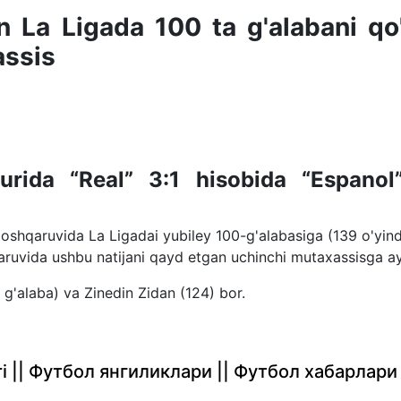
an La Ligada 100 ta g'alabani qo
assis
urida “Real” 3:1 hisobida “Espanol
boshqaruvida La Ligadai yubiley 100-g'alabasiga (139 o'yin
aruvida ushbu natijani qayd etgan uchinchi mutaxassisga ay
'alaba) va Zinedin Zidan (124) bor.
rlari || Футбол янгиликлари || Футбол хабарлари