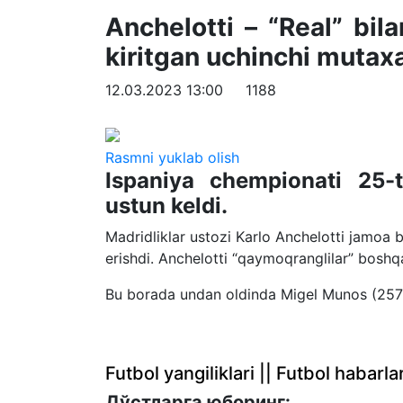
Anchelotti – “Real” bil
kiritgan uchinchi mutax
12.03.2023 13:00
1188
Rasmni yuklab olish
Ispaniya chempionati 25-t
ustun keldi.
Madridliklar ustozi Karlo Anchelotti jamoa 
erishdi. Anchelotti “qaymoqranglilar” boshq
Bu borada undan oldinda Migel Munos (257 g
Futbol yangiliklari || Futbol haba
Дўстларга юборинг: