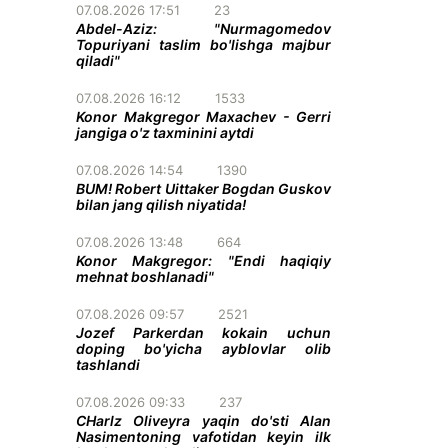
07.08.2026 17:51
23
Abdel-Aziz: "Nurmagomedov
Topuriyani taslim bo'lishga majbur
qiladi"
07.08.2026 16:12
1533
Konor Makgregor Maxachev - Gerri
jangiga o'z taxminini aytdi
07.08.2026 14:54
1390
BUM! Robert Uittaker Bogdan Guskov
bilan jang qilish niyatida!
07.08.2026 13:48
664
Konor Makgregor: "Endi haqiqiy
mehnat boshlanadi"
07.08.2026 09:57
2521
Jozef Parkerdan kokain uchun
doping bo'yicha ayblovlar olib
tashlandi
07.08.2026 09:33
237
CHarlz Oliveyra yaqin do'sti Alan
Nasimentoning vafotidan keyin ilk