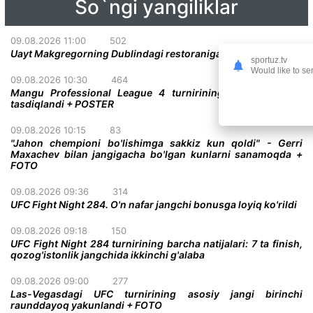
So`ngi yangiliklar
09.08.2026 11:00
502
Uayt Makgregorning Dublindagi restoraniga tashrif buyurdi
sportuz.tv
Would like to se
09.08.2026 10:30
464
Mangu Professional League 4 turnirining yana bir jangi
tasdiqlandi + POSTER
09.08.2026 10:15
83
"Jahon chempioni bo'lishimga sakkiz kun qoldi" - Gerri
Maxachev bilan jangigacha bo'lgan kunlarni sanamoqda +
FOTO
09.08.2026 09:36
314
UFC Fight Night 284. O'n nafar jangchi bonusga loyiq ko'rildi
09.08.2026 09:18
150
UFC Fight Night 284 turnirining barcha natijalari: 7 ta finish,
qozog'istonlik jangchida ikkinchi g'alaba
09.08.2026 09:00
277
Las-Vegasdagi UFC turnirining asosiy jangi birinchi
raunddayoq yakunlandi + FOTO