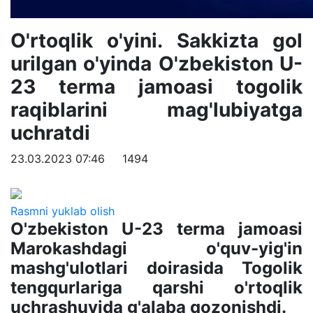
O'rtoqlik o'yini. Sakkizta gol
urilgan o'yinda O'zbekiston U-
23 terma jamoasi togolik
raqiblarini mag'lubiyatga
uchratdi
23.03.2023 07:46
1494
Rasmni yuklab olish
O'zbekiston U-23 terma jamoasi
Marokashdagi o'quv-yig'in
mashg'ulotlari doirasida Togolik
tengqurlariga qarshi o'rtoqlik
uchrashuvida g'alaba qozonishdi.