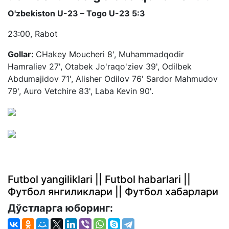
O'zbekiston U-23 – Togo U-23 5:3
23:00, Rabot
Gollar:
CHakey Moucheri 8', Muhammadqodir
Hamraliev 27', Otabek Jo'raqo'ziev 39', Odilbek
Abdumajidov 71', Alisher Odilov 76' Sardor Mahmudov
79', Auro Vetchire 83', Laba Kevin 90'.
Futbol yangiliklari || Futbol habarlari ||
Футбол янгиликлари || Футбол хабарлари
Дўстларга юборинг: