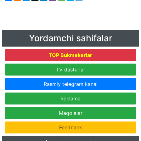
Yordamchi sahifalar
TOP Bukmekerlar
TV dasturlar
Rasmiy telegram kanal
Reklama
Maqolalar
Feedback