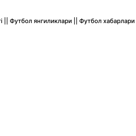
rlari || Футбол янгиликлари || Футбол хабарлари