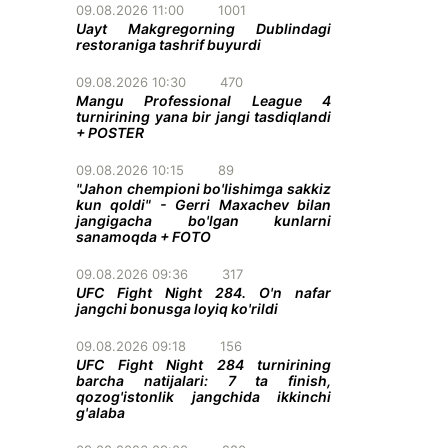
09.08.2026 11:00
1001
Uayt Makgregorning Dublindagi
restoraniga tashrif buyurdi
09.08.2026 10:30
470
Mangu Professional League 4
turnirining yana bir jangi tasdiqlandi
+ POSTER
09.08.2026 10:15
89
"Jahon chempioni bo'lishimga sakkiz
kun qoldi" - Gerri Maxachev bilan
jangigacha bo'lgan kunlarni
sanamoqda + FOTO
09.08.2026 09:36
317
UFC Fight Night 284. O'n nafar
jangchi bonusga loyiq ko'rildi
09.08.2026 09:18
156
UFC Fight Night 284 turnirining
barcha natijalari: 7 ta finish,
qozog'istonlik jangchida ikkinchi
g'alaba