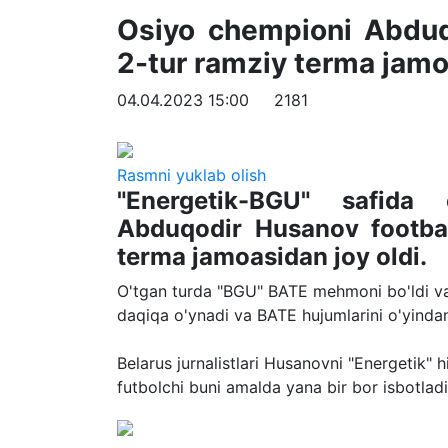
Osiyo chempioni Abduq
2-tur ramziy terma jamo
04.04.2023 15:00
2181
Rasmni yuklab olish
"Energetik-BGU" safida 
Abduqodir Husanov football
terma jamoasidan joy oldi.
O'tgan turda "BGU" BATE mehmoni bo'ldi va 1
daqiqa o'ynadi va BATE hujumlarini o'yindan
Belarus jurnalistlari Husanovni "Energetik
futbolchi buni amalda yana bir bor isbotladi