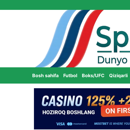
Bosh sahifa
Futbol
Boks/UFC
Qiziqarli