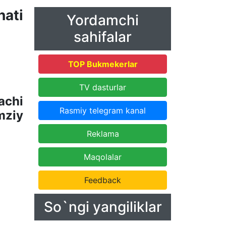
ati
Yordamchi
sahifalar
TOP Bukmekerlar
TV dasturlar
achi
Rasmiy telegram kanal
mziy
Reklama
0
Maqolalar
Feedback
So`ngi yangiliklar