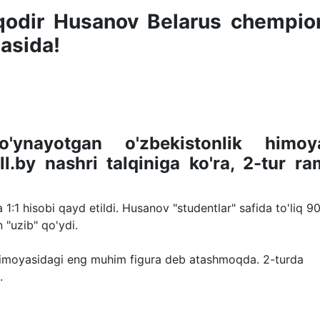
odir Husanov Belarus chempion
asida!
o'ynayotgan o'zbekistonlik himoy
.by nashri talqiniga ko'ra, 2-tur ra
:1 hisobi qayd etildi. Husanov "studentlar" safida to'liq 9
 "uzib" qo'ydi.
" himoyasidagi eng muhim figura deb atashmoqda. 2-turda
.