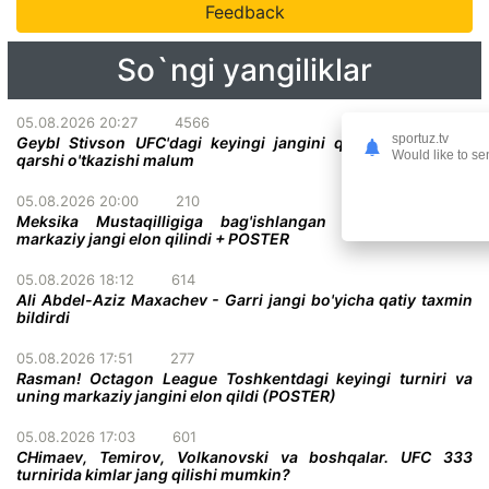
Feedback
So`ngi yangiliklar
05.08.2026 20:27
4566
sportuz.tv
Geybl Stivson UFC'dagi keyingi jangini qachon va kimga
Would like to se
qarshi o'tkazishi malum
05.08.2026 20:00
210
Meksika Mustaqilligiga bag'ishlangan UFC turnirining
markaziy jangi elon qilindi + POSTER
05.08.2026 18:12
614
Ali Abdel-Aziz Maxachev - Garri jangi bo'yicha qatiy taxmin
bildirdi
05.08.2026 17:51
277
Rasman! Octagon League Toshkentdagi keyingi turniri va
uning markaziy jangini elon qildi (POSTER)
05.08.2026 17:03
601
CHimaev, Temirov, Volkanovski va boshqalar. UFC 333
turnirida kimlar jang qilishi mumkin?