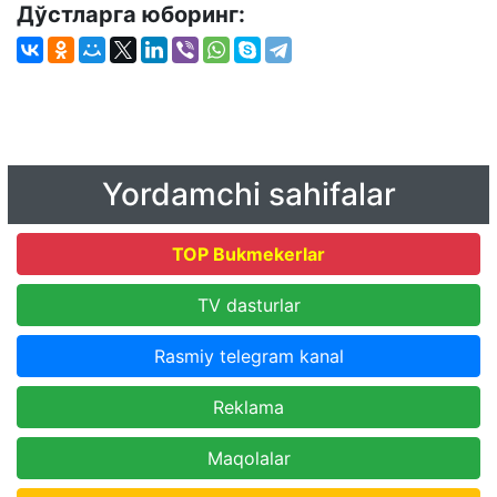
Дўстларга юборинг:
Yordamchi sahifalar
TOP Bukmekerlar
TV dasturlar
Rasmiy telegram kanal
Reklama
Maqolalar