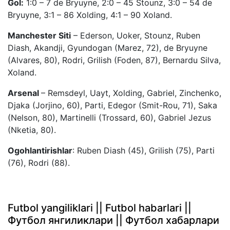
Gol:
1:0 – 7 de Bryuyne, 2:0 – 45 Stounz, 3:0 – 54 de
Bryuyne, 3:1 – 86 Xolding, 4:1 – 90 Xoland.
Manchester Siti
– Ederson, Uoker, Stounz, Ruben
Diash, Akandji, Gyundogan (Marez, 72), de Bryuyne
(Alvares, 80), Rodri, Grilish (Foden, 87), Bernardu Silva,
Xoland.
Arsenal
– Remsdeyl, Uayt, Xolding, Gabriel, Zinchenko,
Djaka (Jorjino, 60), Parti, Edegor (Smit-Rou, 71), Saka
(Nelson, 80), Martinelli (Trossard, 60), Gabriel Jezus
(Nketia, 80).
Ogohlantirishlar
: Ruben Diash (45), Grilish (75), Parti
(76), Rodri (88).
Futbol yangiliklari || Futbol habarlari ||
Футбол янгиликлари || Футбол хабарлари