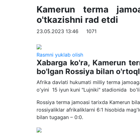
Kamerun terma jamoas
o'tkazishni rad etdi
23.05.2023 13:46
1071
Rasmni yuklab olish
Xabarga ko'ra, Kamerun term
bo'lgan Rossiya bilan o'rto
Afrika davlati hukumati milliy terma jamoag
o'yini 15 iyun kuni "Lujniki" stadionida bo'lib
Rossiya terma jamoasi tarixda Kamerun bila
rossiyaliklar afrikaliklarni 6:1 hisobida mag
bilan tugagan – 0:0.