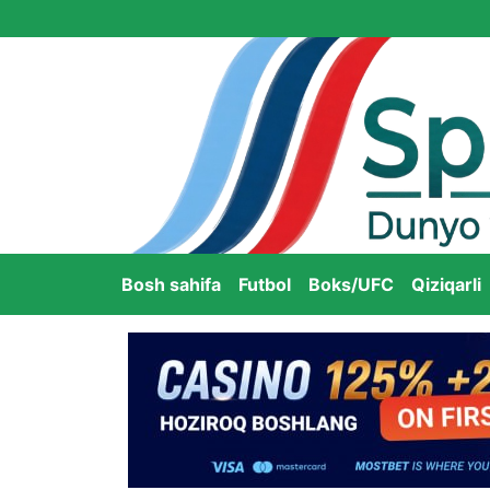
Bosh sahifa
Futbol
Boks/UFC
Qiziqarli