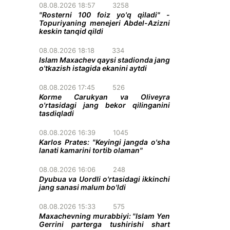
08.08.2026 18:57
3258
"Rosterni 100 foiz yo'q qiladi" -
Topuriyaning menejeri Abdel-Azizni
keskin tanqid qildi
08.08.2026 18:18
334
Islam Maxachev qaysi stadionda jang
o'tkazish istagida ekanini aytdi
08.08.2026 17:45
526
Korme Carukyan va Oliveyra
o'rtasidagi jang bekor qilinganini
tasdiqladi
08.08.2026 16:39
1045
Karlos Prates: "Keyingi jangda o'sha
lanati kamarini tortib olaman"
08.08.2026 16:06
248
Dyubua va Uordli o'rtasidagi ikkinchi
jang sanasi malum bo'ldi
08.08.2026 15:33
575
Maxachevning murabbiyi: "Islam Yen
Gerrini parterga tushirishi shart