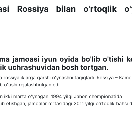
i Rossiya bilan o'rtoqlik o'y
a jamoasi iyun oyida bo'lib o'tishi k
qlik uchrashuvidan bosh tortgan.
a rossiyaliklarga qarshi o'ynashni taqiqladi. Rossiya – Kame
 o'tishi rejalashtirilgan edi.
n ikki marta o'ynagan: 1994 yilgi Jahon chempionatida
'lub etishgan, jamoalar o'rtasidagi 2011 yilgi o'rtoqlik bahsi