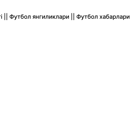
rlari || Футбол янгиликлари || Футбол хабарлари