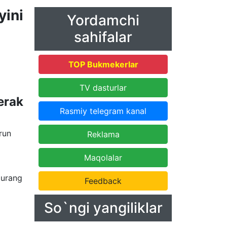
ini
Yordamchi
sahifalar
TOP Bukmekerlar
TV dasturlar
erak
Rasmiy telegram kanal
run
Reklama
Maqolalar
 durang
Feedback
So`ngi yangiliklar