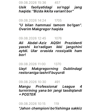
09.08.2026 15:36
457
Usik faoliyatidagi so'nggi jang
haqida: "Bizda ikkita variant bor"
09.08.2026 14:24
1705
"U bilan hammasi tamom bo'lgan".
Overim Makgregor haqida
09.08.2026 12:45
1076
Ali Abdel-Aziz AQSH Prezidenti
yaxshi ko'radigan ikki jangchini
aytdi. Ular orasida rossiyalik ham
bor!
09.08.2026 11:00
1370
Uayt Makgregorning Dublindagi
restoraniga tashrif buyurdi
09.08.2026 10:30
491
Mangu Professional League 4
turnirining yana bir jangi tasdiqlandi
+ POSTER
09.08.2026 10:15
119
"Jahon chempioni bo'lishimga sakkiz