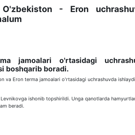
 O'zbekiston - Eron uchrashuv
malum
ma jamoalari o'rtasidagi uchrash
si boshqarib boradi.
on va Eron terma jamoalari o'rtasidagi uchrashuvda ishlayd
l Levnikovga ishonib topshirildi. Unga qanotlarda hamyurtlar
dam beradi.