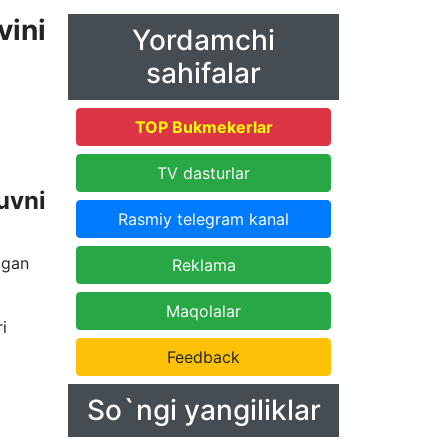
ini
Yordamchi
sahifalar
TOP Bukmekerlar
TV dasturlar
uvni
Rasmiy telegram kanal
igan
Reklama
Maqolalar
i
Feedback
So`ngi yangiliklar