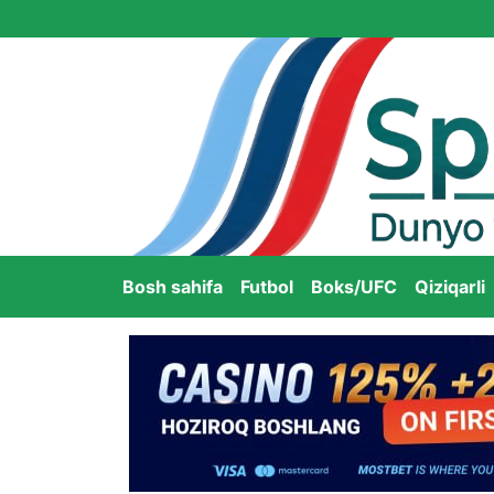
Bosh sahifa
Futbol
Boks/UFC
Qiziqarli