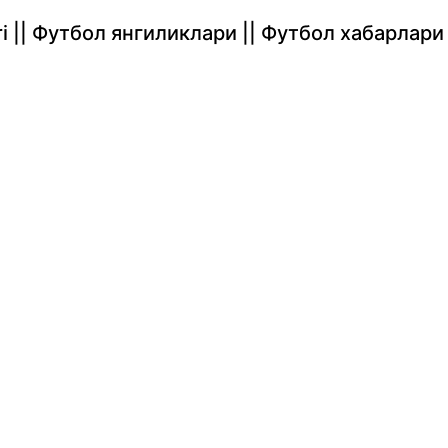
rlari || Футбол янгиликлари || Футбол хабарлари