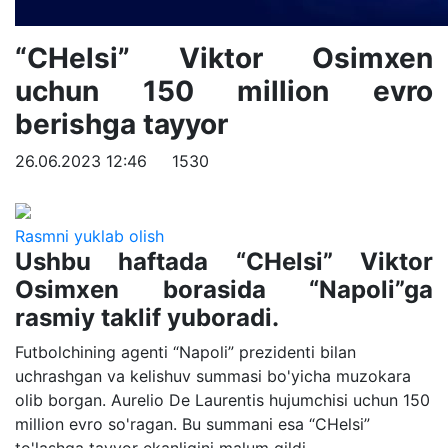
“CHelsi” Viktor Osimxen
uchun 150 million evro
berishga tayyor
26.06.2023 12:46
1530
Rasmni yuklab olish
Ushbu haftada “CHelsi” Viktor
Osimxen borasida “Napoli”ga
rasmiy taklif yuboradi.
Futbolchining agenti “Napoli” prezidenti bilan
uchrashgan va kelishuv summasi bo'yicha muzokara
olib borgan. Aurelio De Laurentis hujumchisi uchun 150
million evro so'ragan. Bu summani esa “CHelsi”
to'lashga tayyor ekanligini malum qildi.