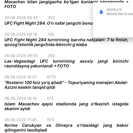
Maxachev bilan jangigacha bo'lgan kunlarni sanamoqda +
FOTO
sportuz.tv
Would like to se
09.08.2026 09:36
302
UFC Fight Night 284. O'n nafar jangchi bonusga loyiq ko'rildi
09.08.2026 09:18
138
UFC Fight Night 284 turnirining barcha natijalari: 7 ta finish,
qozog'istonlik jangchida ikkinchi g'alaba
09.08.2026 09:00
265
Las-Vegasdagi UFC turnirining asosiy jangi birinchi
raunddayoq yakunlandi + FOTO
08.08.2026 18:57
8775
"Rosterni 100 foiz yo'q qiladi" - Topuriyaning menejeri Abdel-
Azizni keskin tanqid qildi
08.08.2026 18:18
373
Islam Maxachev qaysi stadionda jang o'tkazish istagida
ekanini aytdi
08.08.2026 17:45
553
Korme Carukyan va Oliveyra o'rtasidagi jang bekor
qilinganini tasdiqladi