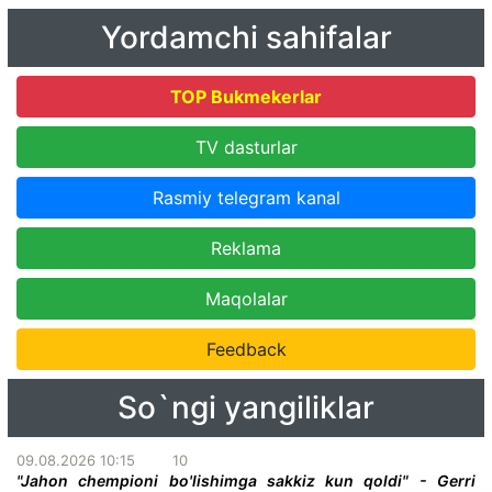
Yordamchi sahifalar
TOP Bukmekerlar
TV dasturlar
Rasmiy telegram kanal
Reklama
Maqolalar
Feedback
So`ngi yangiliklar
09.08.2026 10:15
10
"Jahon chempioni bo'lishimga sakkiz kun qoldi" - Gerri