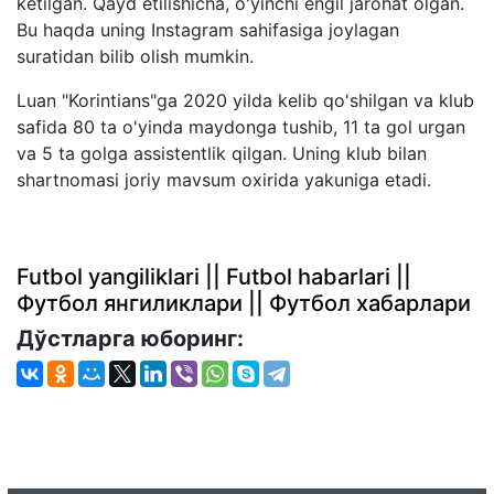
ketilgan. Qayd etilishicha, o'yinchi engil jarohat olgan.
Bu haqda uning Instagram sahifasiga joylagan
suratidan bilib olish mumkin.
Luan "Korintians"ga 2020 yilda kelib qo'shilgan va klub
safida 80 ta o'yinda maydonga tushib, 11 ta gol urgan
va 5 ta golga assistentlik qilgan. Uning klub bilan
shartnomasi joriy mavsum oxirida yakuniga etadi.
Futbol yangiliklari || Futbol habarlari ||
Футбол янгиликлари || Футбол хабарлари
Дўстларга юборинг: