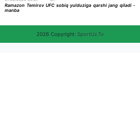
Ramazon Temirov UFC sobiq yulduziga qarshi jang qiladi -
manba
2026 Copyright:
SportUz.Tv