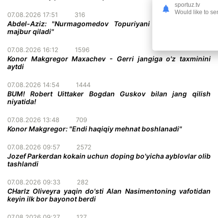
sportuz.tv
Would like to se
07.08.2026 17:51
316
Abdel-Aziz: "Nurmagomedov Topuriyani taslim bo'lishga
majbur qiladi"
07.08.2026 16:12
1596
Konor Makgregor Maxachev - Gerri jangiga o'z taxminini
aytdi
07.08.2026 14:54
1444
BUM! Robert Uittaker Bogdan Guskov bilan jang qilish
niyatida!
07.08.2026 13:48
709
Konor Makgregor: "Endi haqiqiy mehnat boshlanadi"
07.08.2026 09:57
2572
Jozef Parkerdan kokain uchun doping bo'yicha ayblovlar olib
tashlandi
07.08.2026 09:33
282
CHarlz Oliveyra yaqin do'sti Alan Nasimentoning vafotidan
keyin ilk bor bayonot berdi
07.08.2026 09:27
127