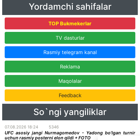
Yordamchi sahifalar
TOP Bukmekerlar
TV dasturlar
Rasmiy telegram kanal
Reklama
Maqolalar
Feedback
So`ngi yangiliklar
07.08.2026 18:24
5346
UFC asosiy jangi Nurmagomedov - Yadong bo'lgan turnir
uchun rasmiy posterni elon qildi + FOTO