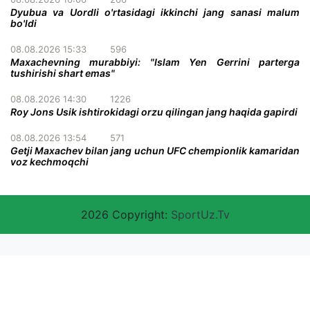
Dyubua va Uordli o'rtasidagi ikkinchi jang sanasi malum
bo'ldi
08.08.2026 15:33
596
Maxachevning murabbiyi: "Islam Yen Gerrini parterga
tushirishi shart emas"
08.08.2026 14:30
1226
Roy Jons Usik ishtirokidagi orzu qilingan jang haqida gapirdi
08.08.2026 13:54
571
Getji Maxachev bilan jang uchun UFC chempionlik kamaridan
voz kechmoqchi
2026 Copyright:
SportUz.Tv