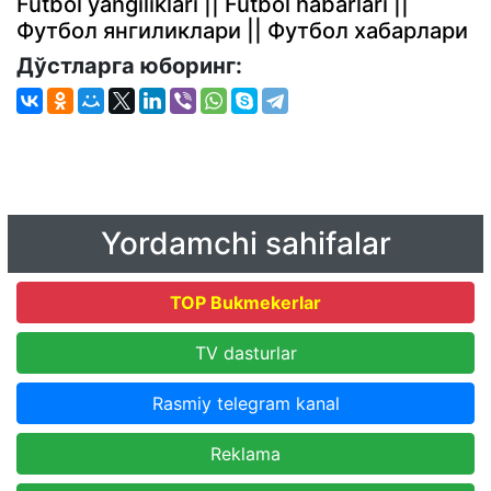
Futbol yangiliklari || Futbol habarlari ||
Футбол янгиликлари || Футбол хабарлари
Дўстларга юборинг:
Yordamchi sahifalar
TOP Bukmekerlar
TV dasturlar
Rasmiy telegram kanal
Reklama