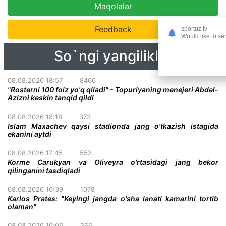
Maqolalar
Feedback
sportuz.tv
Would like to se
So`ngi yangiliklar
08.08.2026 18:57
8466
"Rosterni 100 foiz yo'q qiladi" - Topuriyaning menejeri Abdel-
Azizni keskin tanqid qildi
08.08.2026 18:18
373
Islam Maxachev qaysi stadionda jang o'tkazish istagida
ekanini aytdi
08.08.2026 17:45
553
Korme Carukyan va Oliveyra o'rtasidagi jang bekor
qilinganini tasdiqladi
08.08.2026 16:39
1078
Karlos Prates: "Keyingi jangda o'sha lanati kamarini tortib
olaman"
08.08.2026 16:06
266