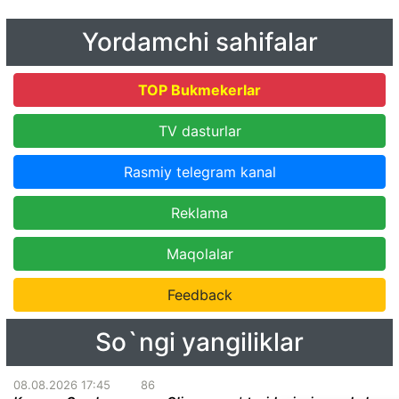
Yordamchi sahifalar
TOP Bukmekerlar
TV dasturlar
Rasmiy telegram kanal
Reklama
Maqolalar
Feedback
So`ngi yangiliklar
08.08.2026 17:45
86