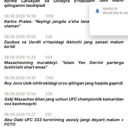
Korme Carukyan va Oliveyra o'rtasidagi jang bekor
qilinganini tasdiqladi
sportuz.tv
Would like to se
08.08.2026 16:39
1018
Karlos Prates: "Keyingi jangda o'sha lanati kamarini tortib
olaman"
08.08.2026 16:06
236
Dyubua va Uordli o'rtasidagi ikkinchi jang sanasi malum
bo'ldi
08.08.2026 15:33
554
Maxachevning murabbiyi: "Islam Yen Gerrini parterga
tushirishi shart emas"
08.08.2026 14:30
1193
Roy Jons Usik ishtirokidagi orzu qilingan jang haqida gapirdi
08.08.2026 13:54
529
Getji Maxachev bilan jang uchun UFC chempionlik kamaridan
voz kechmoqchi
08.08.2026 13:27
297
Abu-Dabi UFC 333 turnirining asosiy jangi deyarli malum +
FOTO