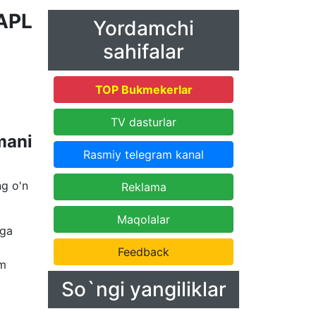
APL
Yordamchi
sahifalar
TOP Bukmekerlar
TV dasturlar
mani
Rasmiy telegram kanal
ng o'n
Reklama
Maqolalar
aga
m
Feedback
um
So`ngi yangiliklar