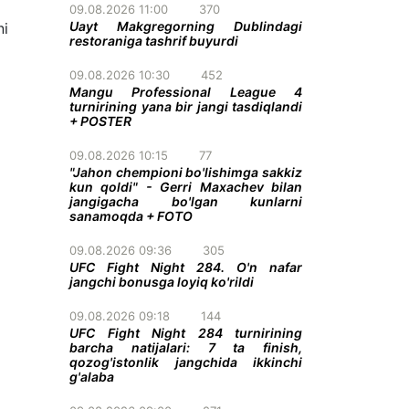
09.08.2026 11:00
370
Uayt Makgregorning Dublindagi
ni
restoraniga tashrif buyurdi
09.08.2026 10:30
452
Mangu Professional League 4
turnirining yana bir jangi tasdiqlandi
+ POSTER
09.08.2026 10:15
77
"Jahon chempioni bo'lishimga sakkiz
kun qoldi" - Gerri Maxachev bilan
jangigacha bo'lgan kunlarni
sanamoqda + FOTO
09.08.2026 09:36
305
UFC Fight Night 284. O'n nafar
jangchi bonusga loyiq ko'rildi
09.08.2026 09:18
144
UFC Fight Night 284 turnirining
barcha natijalari: 7 ta finish,
qozog'istonlik jangchida ikkinchi
g'alaba