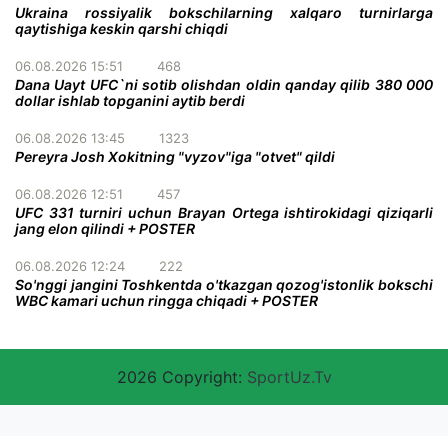
Ukraina rossiyalik bokschilarning xalqaro turnirlarga
qaytishiga keskin qarshi chiqdi
06.08.2026 15:51
468
Dana Uayt UFC`ni sotib olishdan oldin qanday qilib 380 000
dollar ishlab topganini aytib berdi
06.08.2026 13:45
1323
Pereyra Josh Xokitning "vyzov"iga "otvet" qildi
06.08.2026 12:51
457
UFC 331 turniri uchun Brayan Ortega ishtirokidagi qiziqarli
jang elon qilindi + POSTER
06.08.2026 12:24
222
So'nggi jangini Toshkentda o'tkazgan qozog'istonlik bokschi
WBC kamari uchun ringga chiqadi + POSTER
2026 Copyright:
SportUz.Tv