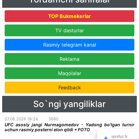
TOP Bukmekerlar
TV dasturlar
Rasmiy telegram kanal
Reklama
Maqolalar
Feedback
So`ngi yangiliklar
07.08.2026 18:24
3680
UFC asosiy jangi Nurmagomedov - Yadong bo'lgan turnir
uchun rasmiy posterni elon qildi + FOTO
sportuz.tv