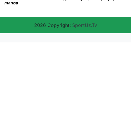
manba
2026 Copyright:
SportUz.Tv