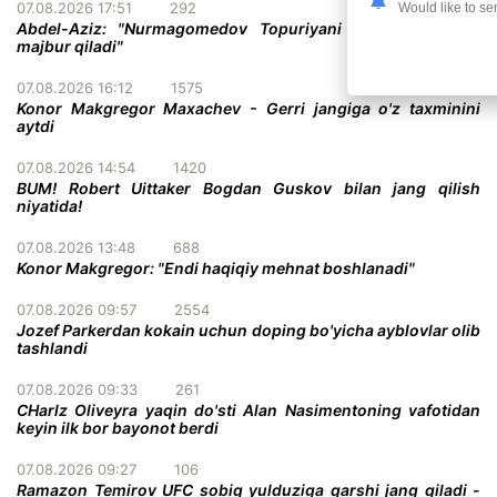
07.08.2026 17:51
292
Would like to se
Abdel-Aziz: "Nurmagomedov Topuriyani taslim bo'lishga
majbur qiladi"
07.08.2026 16:12
1575
Konor Makgregor Maxachev - Gerri jangiga o'z taxminini
aytdi
07.08.2026 14:54
1420
BUM! Robert Uittaker Bogdan Guskov bilan jang qilish
niyatida!
07.08.2026 13:48
688
Konor Makgregor: "Endi haqiqiy mehnat boshlanadi"
07.08.2026 09:57
2554
Jozef Parkerdan kokain uchun doping bo'yicha ayblovlar olib
tashlandi
07.08.2026 09:33
261
CHarlz Oliveyra yaqin do'sti Alan Nasimentoning vafotidan
keyin ilk bor bayonot berdi
07.08.2026 09:27
106
Ramazon Temirov UFC sobiq yulduziga qarshi jang qiladi -