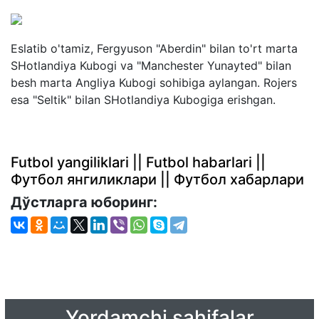
Eslatib o'tamiz, Fergyuson "Aberdin" bilan to'rt marta
SHotlandiya Kubogi va "Manchester Yunayted" bilan
besh marta Angliya Kubogi sohibiga aylangan. Rojers
esa "Seltik" bilan SHotlandiya Kubogiga erishgan.
Futbol yangiliklari || Futbol habarlari ||
Футбол янгиликлари || Футбол хабарлари
Дўстларга юборинг:
Yordamchi sahifalar