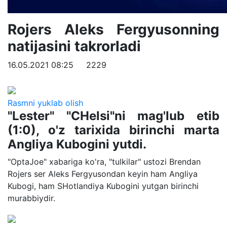
Rojers Aleks Fergyusonning
natijasini takrorladi
16.05.2021 08:25
2229
Rasmni yuklab olish
"Lester" "CHelsi"ni mag'lub etib
(1:0), o'z tarixida birinchi marta
Angliya Kubogini yutdi.
"OptaJoe" xabariga ko'ra, "tulkilar" ustozi Brendan
Rojers ser Aleks Fergyusondan keyin ham Angliya
Kubogi, ham SHotlandiya Kubogini yutgan birinchi
murabbiydir.