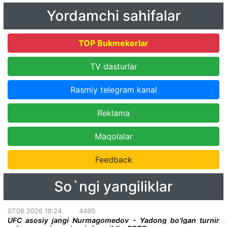
Yordamchi sahifalar
TOP Bukmekerlar
TV dasturlar
Rasmiy telegram kanal
Reklama
Maqolalar
Feedback
So`ngi yangiliklar
07.08.2026 18:24
4495
UFC asosiy jangi Nurmagomedov - Yadong bo'lgan turnir