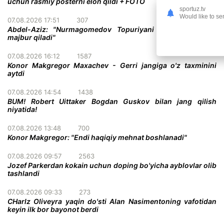
uchun rasmiy posterni elon qildi + FOTO
sportuz.tv
Would like to se
07.08.2026 17:51
307
Abdel-Aziz: "Nurmagomedov Topuriyani taslim bo'lishga
majbur qiladi"
07.08.2026 16:12
1587
Konor Makgregor Maxachev - Gerri jangiga o'z taxminini
aytdi
07.08.2026 14:54
1438
BUM! Robert Uittaker Bogdan Guskov bilan jang qilish
niyatida!
07.08.2026 13:48
700
Konor Makgregor: "Endi haqiqiy mehnat boshlanadi"
07.08.2026 09:57
2563
Jozef Parkerdan kokain uchun doping bo'yicha ayblovlar olib
tashlandi
07.08.2026 09:33
273
CHarlz Oliveyra yaqin do'sti Alan Nasimentoning vafotidan
keyin ilk bor bayonot berdi