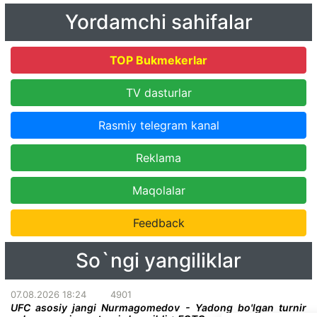
Yordamchi sahifalar
TOP Bukmekerlar
TV dasturlar
Rasmiy telegram kanal
Reklama
Maqolalar
Feedback
So`ngi yangiliklar
07.08.2026 18:24
4901
UFC asosiy jangi Nurmagomedov - Yadong bo'lgan turnir