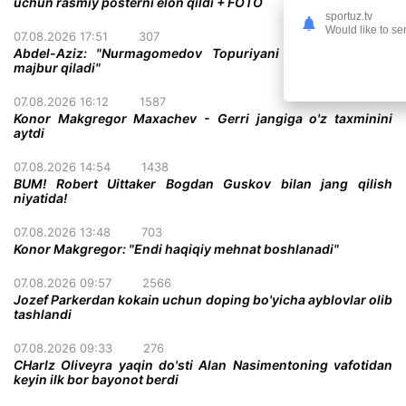
uchun rasmiy posterni elon qildi + FOTO
sportuz.tv
Would like to se
07.08.2026 17:51
307
Abdel-Aziz: "Nurmagomedov Topuriyani taslim bo'lishga
majbur qiladi"
07.08.2026 16:12
1587
Konor Makgregor Maxachev - Gerri jangiga o'z taxminini
aytdi
07.08.2026 14:54
1438
BUM! Robert Uittaker Bogdan Guskov bilan jang qilish
niyatida!
07.08.2026 13:48
703
Konor Makgregor: "Endi haqiqiy mehnat boshlanadi"
07.08.2026 09:57
2566
Jozef Parkerdan kokain uchun doping bo'yicha ayblovlar olib
tashlandi
07.08.2026 09:33
276
CHarlz Oliveyra yaqin do'sti Alan Nasimentoning vafotidan
keyin ilk bor bayonot berdi