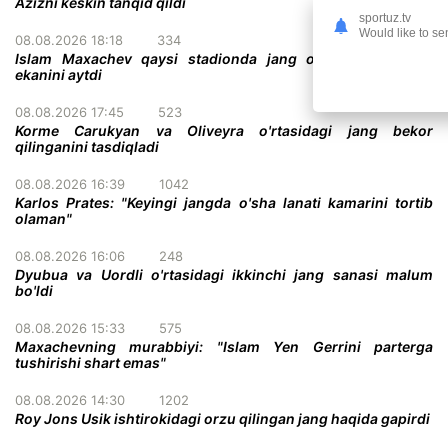
Azizni keskin tanqid qildi
sportuz.tv
Would like to se
08.08.2026 18:18
334
Islam Maxachev qaysi stadionda jang o'tkazish istagida
ekanini aytdi
08.08.2026 17:45
523
Korme Carukyan va Oliveyra o'rtasidagi jang bekor
qilinganini tasdiqladi
08.08.2026 16:39
1042
Karlos Prates: "Keyingi jangda o'sha lanati kamarini tortib
olaman"
08.08.2026 16:06
248
Dyubua va Uordli o'rtasidagi ikkinchi jang sanasi malum
bo'ldi
08.08.2026 15:33
575
Maxachevning murabbiyi: "Islam Yen Gerrini parterga
tushirishi shart emas"
08.08.2026 14:30
1202
Roy Jons Usik ishtirokidagi orzu qilingan jang haqida gapirdi