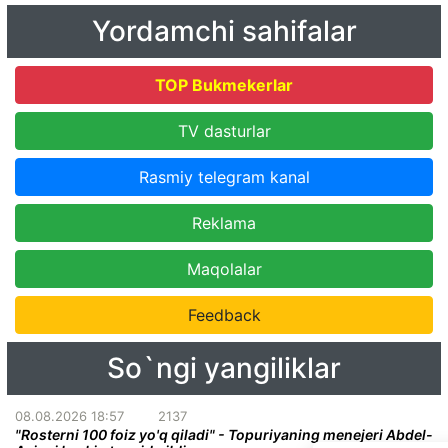
Yordamchi sahifalar
TOP Bukmekerlar
TV dasturlar
Rasmiy telegram kanal
Reklama
Maqolalar
Feedback
So`ngi yangiliklar
08.08.2026 18:57
2137
"Rosterni 100 foiz yo'q qiladi" - Topuriyaning menejeri Abdel-