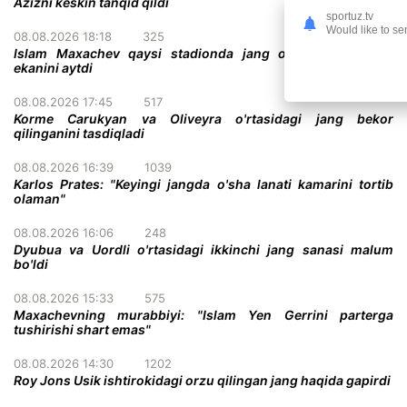
Azizni keskin tanqid qildi
sportuz.tv
Would like to se
08.08.2026 18:18
325
Islam Maxachev qaysi stadionda jang o'tkazish istagida
ekanini aytdi
08.08.2026 17:45
517
Korme Carukyan va Oliveyra o'rtasidagi jang bekor
qilinganini tasdiqladi
08.08.2026 16:39
1039
Karlos Prates: "Keyingi jangda o'sha lanati kamarini tortib
olaman"
08.08.2026 16:06
248
Dyubua va Uordli o'rtasidagi ikkinchi jang sanasi malum
bo'ldi
08.08.2026 15:33
575
Maxachevning murabbiyi: "Islam Yen Gerrini parterga
tushirishi shart emas"
08.08.2026 14:30
1202
Roy Jons Usik ishtirokidagi orzu qilingan jang haqida gapirdi