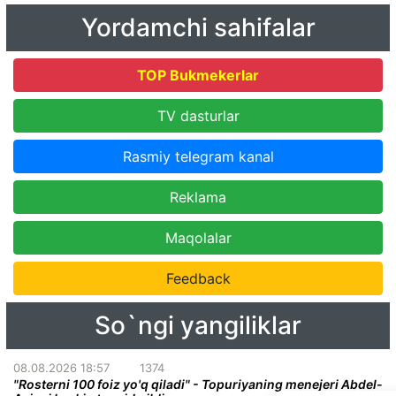
Yordamchi sahifalar
TOP Bukmekerlar
TV dasturlar
Rasmiy telegram kanal
Reklama
Maqolalar
Feedback
So`ngi yangiliklar
08.08.2026 18:57
1374
"Rosterni 100 foiz yo'q qiladi" - Topuriyaning menejeri Abdel-