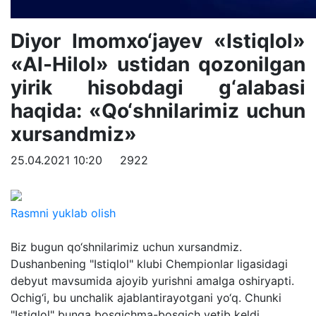
Diyor Imomxo‘jayev «Istiqlol»
«Al-Hilol» ustidan qozonilgan
yirik hisobdagi g‘alabasi
haqida: «Qo‘shnilarimiz uchun
xursandmiz»
25.04.2021 10:20
2922
Rasmni yuklab olish
Biz bugun qo‘shnilarimiz uchun xursandmiz.
Dushanbening "Istiqlol" klubi Chempionlar ligasidagi
debyut mavsumida ajoyib yurishni amalga oshiryapti.
Ochig‘i, bu unchalik ajablantirayotgani yo‘q. Chunki
"Istiqlol" bunga bosqichma-bosqich yetib keldi.