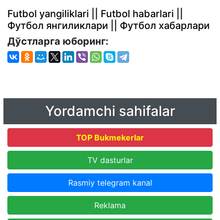
Futbol yangiliklari || Futbol habarlari ||
Футбол янгиликлари || Футбол хабарлари
Дўстларга юборинг:
Yordamchi sahifalar
TOP Bukmekerlar
TV dasturlar
Rasmiy telegram kanal
Reklama