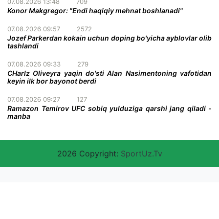
07.08.2026 13:48
709
Konor Makgregor: "Endi haqiqiy mehnat boshlanadi"
07.08.2026 09:57
2572
Jozef Parkerdan kokain uchun doping bo'yicha ayblovlar olib
tashlandi
07.08.2026 09:33
279
CHarlz Oliveyra yaqin do'sti Alan Nasimentoning vafotidan
keyin ilk bor bayonot berdi
07.08.2026 09:27
127
Ramazon Temirov UFC sobiq yulduziga qarshi jang qiladi -
manba
2026 Copyright:
SportUz.Tv