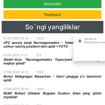
Maqolalar
Feedback
So`ngi yangiliklar
07.08.2026 18:24
5223
sportuz.tv
UFC asosiy jangi Nurmagomedov - Yadong bo'lgan turnir
Would like to se
uchun rasmiy posterni elon qildi + FOTO
07.08.2026 17:51
313
Abdel-Aziz: "Nurmagomedov Topuriyani taslim bo'lishga
majbur qiladi"
07.08.2026 16:12
1593
Konor Makgregor Maxachev - Gerri jangiga o'z taxminini
aytdi
07.08.2026 14:54
1444
BUM! Robert Uittaker Bogdan Guskov bilan jang qilish
niyatida!