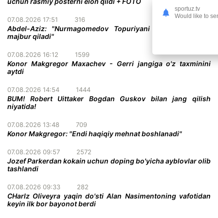
uchun rasmiy posterni elon qildi + FOTO
sportuz.tv
Would like to se
07.08.2026 17:51
316
Abdel-Aziz: "Nurmagomedov Topuriyani taslim bo'lishga
majbur qiladi"
07.08.2026 16:12
1599
Konor Makgregor Maxachev - Gerri jangiga o'z taxminini
aytdi
07.08.2026 14:54
1444
BUM! Robert Uittaker Bogdan Guskov bilan jang qilish
niyatida!
07.08.2026 13:48
709
Konor Makgregor: "Endi haqiqiy mehnat boshlanadi"
07.08.2026 09:57
2572
Jozef Parkerdan kokain uchun doping bo'yicha ayblovlar olib
tashlandi
07.08.2026 09:33
282
CHarlz Oliveyra yaqin do'sti Alan Nasimentoning vafotidan
keyin ilk bor bayonot berdi