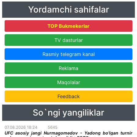
Yordamchi sahifalar
TOP Bukmekerlar
TV dasturlar
Rasmiy telegram kanal
Reklama
Maqolalar
Feedback
So`ngi yangiliklar
07.08.2026 18:24
5645
UFC asosiy jangi Nurmagomedov - Yadong bo'lgan turnir