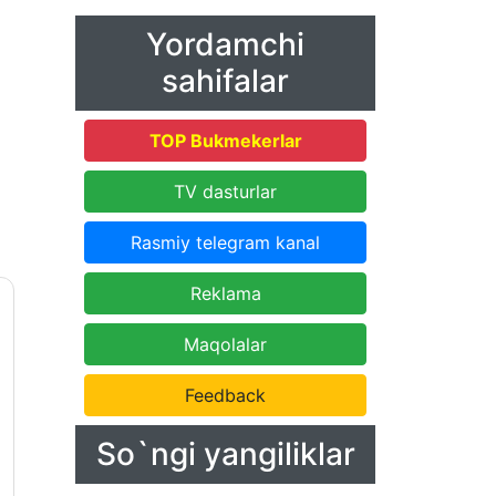
Yordamchi
sahifalar
TOP Bukmekerlar
TV dasturlar
Rasmiy telegram kanal
Reklama
Maqolalar
Feedback
So`ngi yangiliklar