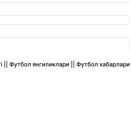
rlari || Футбол янгиликлари || Футбол хабарлари