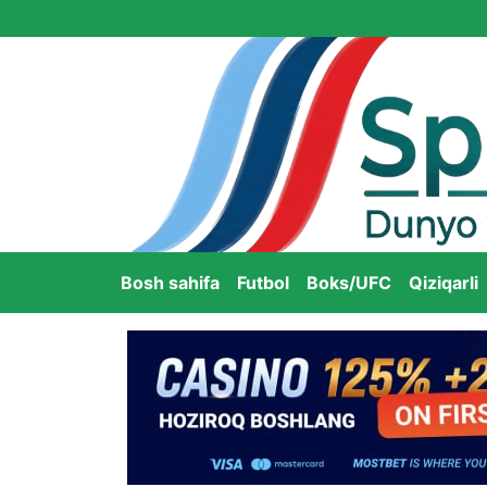
Bosh sahifa
Futbol
Boks/UFC
Qiziqarli