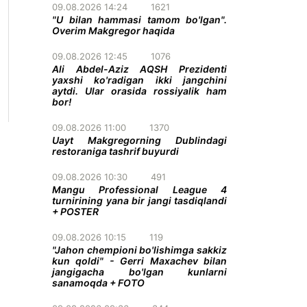
09.08.2026 14:24
1621
"U bilan hammasi tamom bo'lgan".
Overim Makgregor haqida
09.08.2026 12:45
1076
Ali Abdel-Aziz AQSH Prezidenti
yaxshi ko'radigan ikki jangchini
aytdi. Ular orasida rossiyalik ham
bor!
09.08.2026 11:00
1370
Uayt Makgregorning Dublindagi
restoraniga tashrif buyurdi
09.08.2026 10:30
491
Mangu Professional League 4
turnirining yana bir jangi tasdiqlandi
+ POSTER
09.08.2026 10:15
119
"Jahon chempioni bo'lishimga sakkiz
kun qoldi" - Gerri Maxachev bilan
jangigacha bo'lgan kunlarni
sanamoqda + FOTO