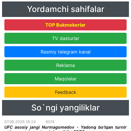
Yordamchi sahifalar
TOP Bukmekerlar
TV dasturlar
Rasmiy telegram kanal
Reklama
Maqolalar
Feedback
So`ngi yangiliklar
07.08.2026 18:24
6074
UFC asosiy jangi Nurmagomedov - Yadong bo'lgan turnir