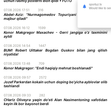
uchun rasmiy posterni elon qildi + FOTO
sportuz.tv
Would like to se
07.08.2026 17:51
316
Abdel-Aziz: "Nurmagomedov Topuriyani taslim bo'lishga
majbur qiladi"
07.08.2026 16:12
1599
Konor Makgregor Maxachev - Gerri jangiga o'z taxminini
aytdi
07.08.2026 14:54
1447
BUM! Robert Uittaker Bogdan Guskov bilan jang qilish
niyatida!
07.08.2026 13:48
709
Konor Makgregor: "Endi haqiqiy mehnat boshlanadi"
07.08.2026 09:57
2572
Jozef Parkerdan kokain uchun doping bo'yicha ayblovlar olib
tashlandi
07.08.2026 09:33
282
CHarlz Oliveyra yaqin do'sti Alan Nasimentoning vafotidan
keyin ilk bor bayonot berdi