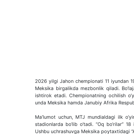
2026 yilgi Jahon chempionati 11 iyundan 19
Meksika birgalikda mezbonlik qiladi. Bo‘la
ishtirok etadi. Chempionatning ochilish o‘
unda Meksika hamda Janubiy Afrika Respubli
Ma’lumot uchun, MTJ mundialdagi ilk o‘yi
stadionlarda bo‘lib o‘tadi. “Oq bo‘rilar” 
Ushbu uchrashuvga Meksika poytaxtidagi “As