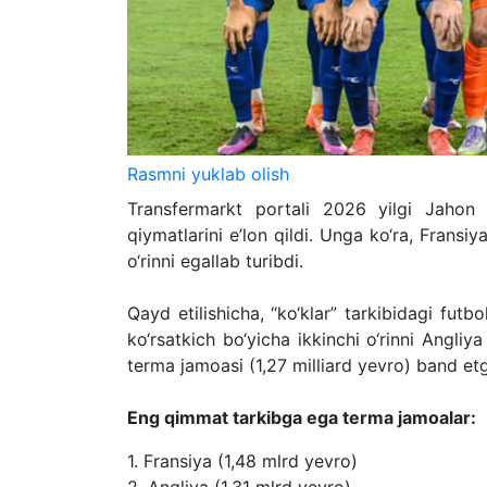
Rasmni yuklab olish
Transfermarkt portali 2026 yilgi Jahon
qiymatlarini e’lon qildi. Unga ko‘ra, Fransi
o‘rinni egallab turibdi.
Qayd etilishicha, “ko‘klar” tarkibidagi fut
ko‘rsatkich bo‘yicha ikkinchi o‘rinni Angliy
terma jamoasi (1,27 milliard yevro) band et
Eng qimmat tarkibga ega terma jamoalar:
1. Fransiya (1,48 mlrd yevro)