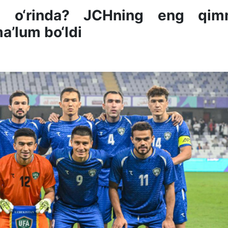
hi o‘rinda? JCHning eng qim
a’lum bo‘ldi