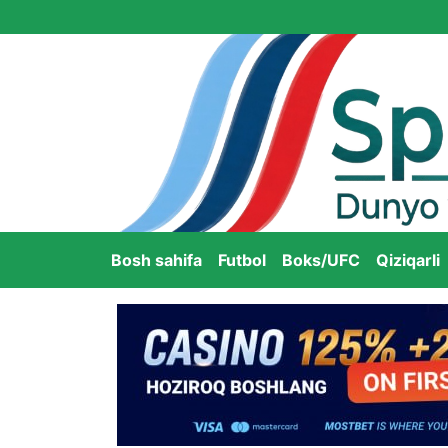
Bosh sahifa
Futbol
Boks/UFC
Qiziqarli