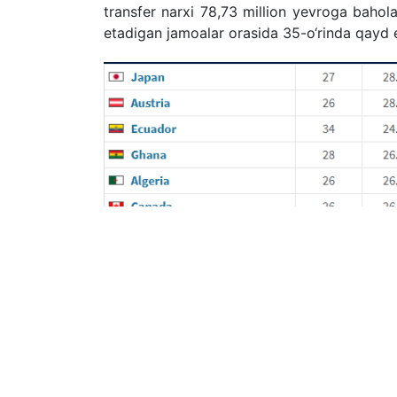
transfer narxi 78,73 million yevroga bahola
etadigan jamoalar orasida 35-o‘rinda qayd e