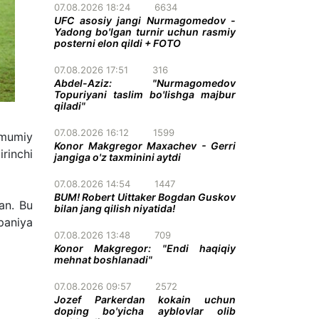
07.08.2026 18:24
6634
UFC asosiy jangi Nurmagomedov -
Yadong bo'lgan turnir uchun rasmiy
posterni elon qildi + FOTO
07.08.2026 17:51
316
Abdel-Aziz: "Nurmagomedov
Topuriyani taslim bo'lishga majbur
qiladi"
07.08.2026 16:12
1599
umumiy
Konor Makgregor Maxachev - Gerri
irinchi
jangiga o'z taxminini aytdi
07.08.2026 14:54
1447
BUM! Robert Uittaker Bogdan Guskov
gan. Bu
bilan jang qilish niyatida!
spaniya
07.08.2026 13:48
709
Konor Makgregor: "Endi haqiqiy
mehnat boshlanadi"
07.08.2026 09:57
2572
Jozef Parkerdan kokain uchun
doping bo'yicha ayblovlar olib