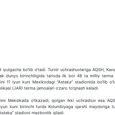
 iyulgacha bo‘lib o‘tadi. Turnir uchrashuvlariga AQSH, Kan
jak dunyo birinchiligida tarixda ilk bor 48 ta milliy terma
yini 11 iyun kuni Mexikodagi “Asteka” stadionida bo‘lib o‘t
kasi (JAR) terma jamoalari o‘zaro to‘qnash keladi.
nini Meksikada o‘tkazadi, qolgan ikki uchrashuv esa AQ
18 iyun kuni birinchi turda Kolumbiyaga qarshi maydonga tu
teka” stadioni mezbonlik qiladi.