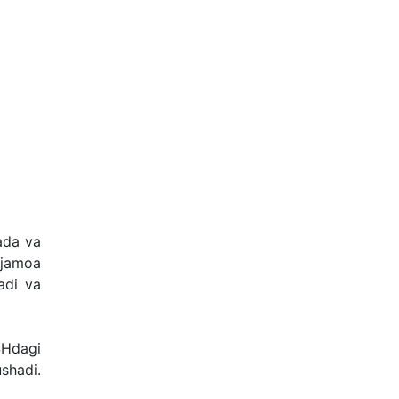
ada va
 jamoa
adi va
SHdagi
shadi.