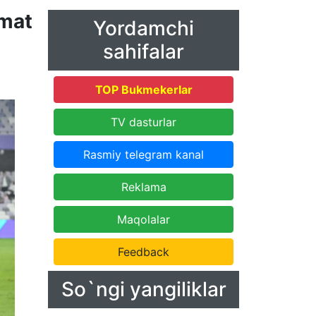
mat
Yordamchi
sahifalar
TOP Bukmekerlar
TV dasturlar
Rasmiy telegram kanal
Reklama
Maqolalar
Feedback
So`ngi yangiliklar