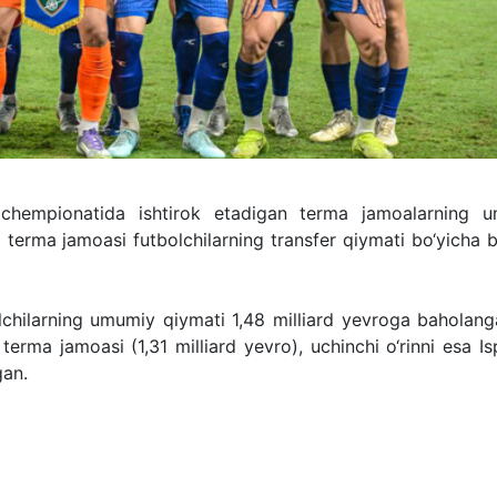
 chempionatida ishtirok etadigan terma jamoalarning 
ya terma jamoasi futbolchilarning transfer qiymati bo‘yicha b
bolchilarning umumiy qiymati 1,48 milliard yevroga baholan
a terma jamoasi (1,31 milliard yevro), uchinchi o‘rinni esa I
gan.