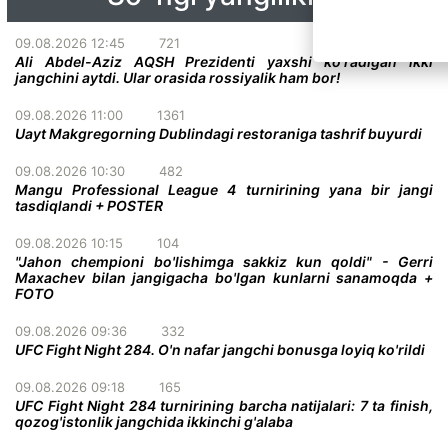
09.08.2026 12:45
721
Ali Abdel-Aziz AQSH Prezidenti yaxshi ko'radigan ikki
jangchini aytdi. Ular orasida rossiyalik ham bor!
09.08.2026 11:00
1361
Uayt Makgregorning Dublindagi restoraniga tashrif buyurdi
09.08.2026 10:30
482
Mangu Professional League 4 turnirining yana bir jangi
tasdiqlandi + POSTER
09.08.2026 10:15
104
"Jahon chempioni bo'lishimga sakkiz kun qoldi" - Gerri
Maxachev bilan jangigacha bo'lgan kunlarni sanamoqda +
FOTO
09.08.2026 09:36
332
UFC Fight Night 284. O'n nafar jangchi bonusga loyiq ko'rildi
09.08.2026 09:18
165
UFC Fight Night 284 turnirining barcha natijalari: 7 ta finish,
qozog'istonlik jangchida ikkinchi g'alaba