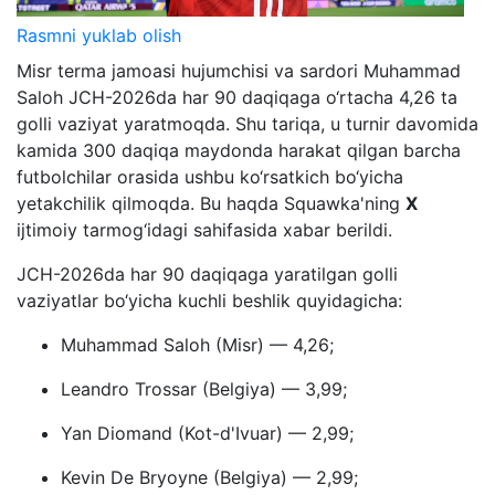
Rasmni yuklab olish
Misr terma jamoasi hujumchisi va sardori Muhammad
Saloh JCH-2026da har 90 daqiqaga o‘rtacha 4,26 ta
golli vaziyat yaratmoqda. Shu tariqa, u turnir davomida
kamida 300 daqiqa maydonda harakat qilgan barcha
futbolchilar orasida ushbu ko‘rsatkich bo‘yicha
yetakchilik qilmoqda. Bu haqda Squawka'ning
X
ijtimoiy tarmog‘idagi sahifasida xabar berildi.
JCH-2026da har 90 daqiqaga yaratilgan golli
vaziyatlar bo‘yicha kuchli beshlik quyidagicha:
Muhammad Saloh (Misr) — 4,26;
Leandro Trossar (Belgiya) — 3,99;
Yan Diomand (Kot-d'Ivuar) — 2,99;
Kevin De Bryoyne (Belgiya) — 2,99;