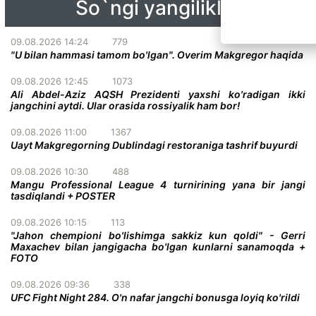
So`ngi yangiliklar
09.08.2026 14:24
779
"U bilan hammasi tamom bo'lgan". Overim Makgregor haqida
09.08.2026 12:45
1073
Ali Abdel-Aziz AQSH Prezidenti yaxshi ko'radigan ikki
jangchini aytdi. Ular orasida rossiyalik ham bor!
09.08.2026 11:00
1367
Uayt Makgregorning Dublindagi restoraniga tashrif buyurdi
09.08.2026 10:30
488
Mangu Professional League 4 turnirining yana bir jangi
tasdiqlandi + POSTER
09.08.2026 10:15
113
"Jahon chempioni bo'lishimga sakkiz kun qoldi" - Gerri
Maxachev bilan jangigacha bo'lgan kunlarni sanamoqda +
FOTO
09.08.2026 09:36
338
UFC Fight Night 284. O'n nafar jangchi bonusga loyiq ko'rildi