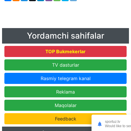
Yordamchi sahifalar
TOP Bukmekerlar
TV dasturlar
Rasmiy telegram kanal
Reklama
Maqolalar
Feedback
sportuz.tv
Would like to se