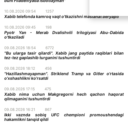
buni Filadelfiyada isbotlayman"
10.08.2026 09:54
1257
Xabib telefonda kamroq vaqt o'tkazishni maslahat beryapti
10.08.2026 09:45
198
Pyotr Yan - Merab Dvalishvili trilogiyasi Abu-Dabida
o'tkaziladi
09.08.2026 18:54
6772
"Bu ularga tasir qilardi". Xabib jang paytida raqiblari bilan
tez-tez gaplashib turganini tushuntirdi
09.08.2026 18:12
456
"Hazillashmayapman". Striklend Tramp va Gitler o'rtasida
o'xshashlikni ko'rsatdi
09.08.2026 17:15
475
Xabib nima uchun Makgregorni hech qachon haqorat
qilmaganini tushuntirdi
09.08.2026 16:21
867
Ikki vaznda sobiq UFC chempioni promoushendagi
hakamlikni tanqid qildi