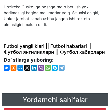
Hozircha Guskovga boshqa raqib berilish yoki
berilmasligi haqida malumotlar yo'q. SHunisi aniqki,
Uoker jarohat sabab ushbu jangda ishtirok eta
olmasligini malum qildi.
Futbol yangiliklari || Futbol habarlari ||
Футбол янгиликлари || Футбол хабарлари
Do`stlarga yuboring:
Yordamchi sahifalar