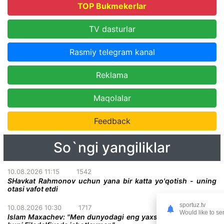
TOP Bukmekerlar
TV dasturlar
Rasmiy telegram kanal
Reklama
Maqolalar
Feedback
So`ngi yangiliklar
10.08.2026 11:15
1542
SHavkat Rahmonov uchun yana bir katta yo'qotish - uning
otasi vafot etdi
sportuz.tv
10.08.2026 10:30
1717
Would like to se
Islam Maxachev: "Men dunyodagi eng yaxshi jangchiman va