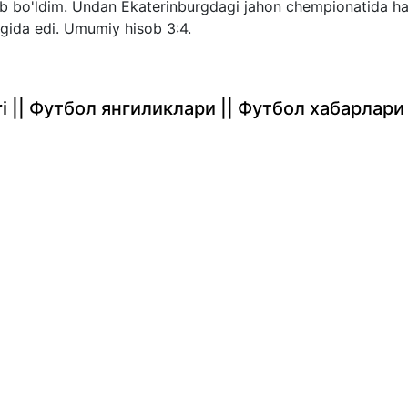
ub bo'ldim. Undan Ekaterinburgdagi jahon chempionatida h
ligida edi. Umumiy hisob 3:4.
rlari || Футбол янгиликлари || Футбол хабарлари