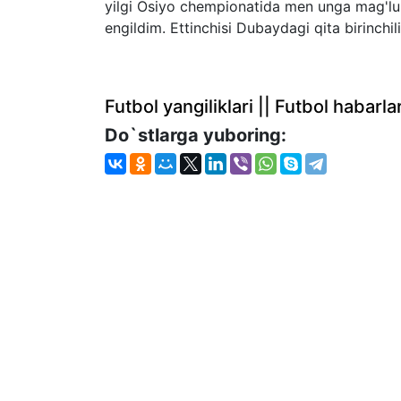
yilgi Osiyo chempionatida men unga mag'l
engildim. Ettinchisi Dubaydagi qita birinchi
Futbol yangiliklari || Futbol haba
Do`stlarga yuboring: