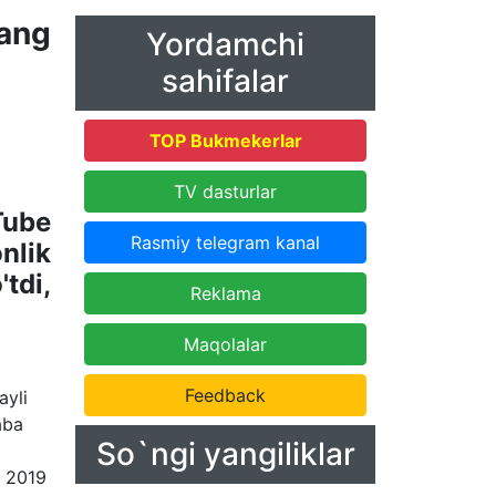
jang
Yordamchi
sahifalar
TOP Bukmekerlar
TV dasturlar
Tube
Rasmiy telegram kanal
nlik
tdi,
Reklama
Maqolalar
Feedback
ayli
aba
So`ngi yangiliklar
. 2019