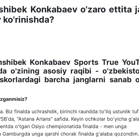
shibek Konkabaev o'zaro ettita 
 ko'rinishda?
amshibek Konkabaev Sports True You
a o'zining asosiy raqibi - o'zbekisto
skorlardagi barcha janglarni sanab o'
azganmisiz?
da. Biz finalda uchrashdik, birinchi raundda to'liq ustunlik tuf
WSB'da, "Astana Arlans" safida. Keyin ochkolar bo'yicha g'al
entda o'tgan Osiyo chempionatida finalda - men unga
a Gamburgda unga qarshi chorak finalda g'alaba qozondim