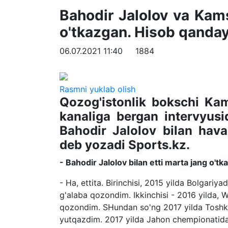
Bahodir Jalolov va Kam
o'tkazgan. Hisob qanday
06.07.2021 11:40
1884
Rasmni yuklab olish
Qozog'istonlik bokschi K
kanaliga bergan intervyusid
Bahodir Jalolov bilan hava
deb yozadi Sports.kz.
- Bahodir Jalolov bilan etti marta jang
o'tk
- Ha, ettita. Birinchisi, 2015 yilda Bolgariya
g'alaba qozondim. Ikkinchisi - 2016 yilda, 
qozondim. SHundan so'ng 2017 yilda Toshk
yutqazdim. 2017 yilda Jahon chempionatid