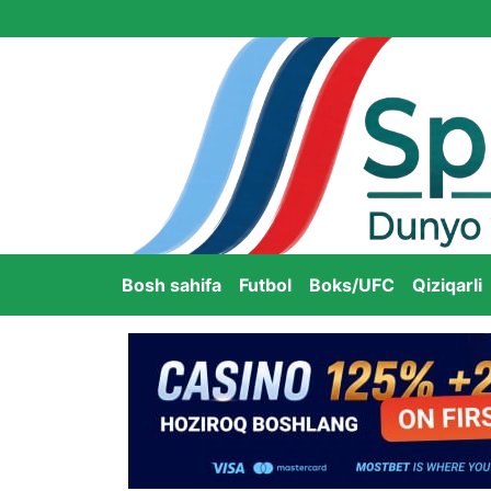
Bosh sahifa
Futbol
Boks/UFC
Qiziqarli