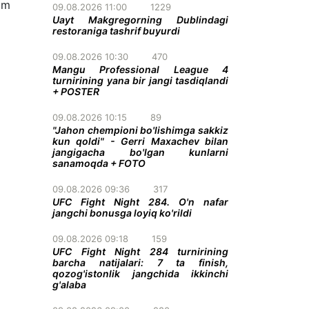
am
09.08.2026 11:00
1229
Uayt Makgregorning Dublindagi
restoraniga tashrif buyurdi
09.08.2026 10:30
470
Mangu Professional League 4
turnirining yana bir jangi tasdiqlandi
+ POSTER
09.08.2026 10:15
89
"Jahon chempioni bo'lishimga sakkiz
kun qoldi" - Gerri Maxachev bilan
jangigacha bo'lgan kunlarni
sanamoqda + FOTO
09.08.2026 09:36
317
UFC Fight Night 284. O'n nafar
jangchi bonusga loyiq ko'rildi
09.08.2026 09:18
159
UFC Fight Night 284 turnirining
barcha natijalari: 7 ta finish,
qozog'istonlik jangchida ikkinchi
g'alaba