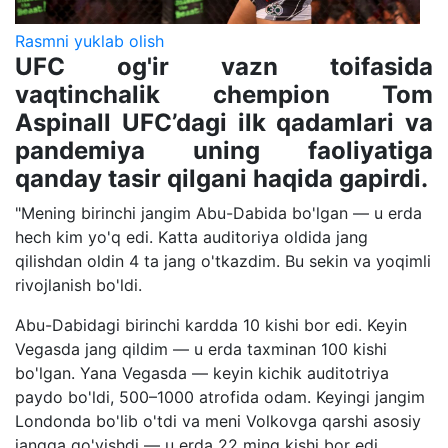
Rasmni yuklab olish
UFC og'ir vazn toifasida
vaqtinchalik chempion Tom
Aspinall UFC’dagi ilk qadamlari va
pandemiya uning faoliyatiga
qanday tasir qilgani haqida gapirdi.
"Mening birinchi jangim Abu-Dabida bo'lgan — u erda
hech kim yo'q edi. Katta auditoriya oldida jang
qilishdan oldin 4 ta jang o'tkazdim. Bu sekin va yoqimli
rivojlanish bo'ldi.
Abu-Dabidagi birinchi kardda 10 kishi bor edi. Keyin
Vegasda jang qildim — u erda taxminan 100 kishi
bo'lgan. Yana Vegasda — keyin kichik auditotriya
paydo bo'ldi, 500–1000 atrofida odam. Keyingi jangim
Londonda bo'lib o'tdi va meni Volkovga qarshi asosiy
jangga qo'yishdi — u erda 22 ming kishi bor edi.