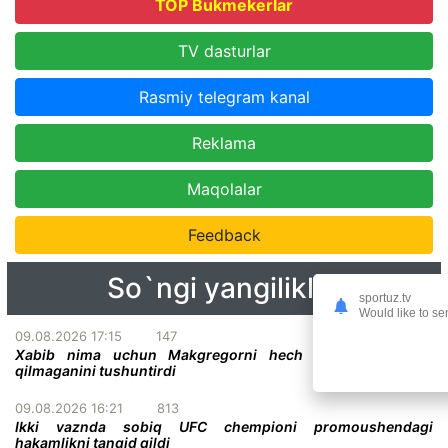
TOP Bukmekerlar
TV dasturlar
Rasmiy telegram kanal
Reklama
Maqolalar
Feedback
So`ngi yangiliklar
sportuz.tv
Would like to se
09.08.2026 17:15
147
Xabib nima uchun Makgregorni hech qachon haqorat
qilmaganini tushuntirdi
09.08.2026 16:21
813
Ikki vaznda sobiq UFC chempioni promoushendagi
hakamlikni tanqid qildi