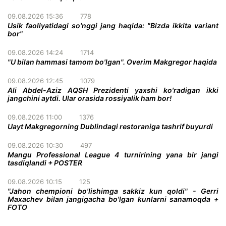
09.08.2026 15:36
778
Usik faoliyatidagi so'nggi jang haqida: "Bizda ikkita variant
bor"
09.08.2026 14:24
1714
"U bilan hammasi tamom bo'lgan". Overim Makgregor haqida
09.08.2026 12:45
1079
Ali Abdel-Aziz AQSH Prezidenti yaxshi ko'radigan ikki
jangchini aytdi. Ular orasida rossiyalik ham bor!
09.08.2026 11:00
1376
Uayt Makgregorning Dublindagi restoraniga tashrif buyurdi
09.08.2026 10:30
497
Mangu Professional League 4 turnirining yana bir jangi
tasdiqlandi + POSTER
09.08.2026 10:15
125
"Jahon chempioni bo'lishimga sakkiz kun qoldi" - Gerri
Maxachev bilan jangigacha bo'lgan kunlarni sanamoqda +
FOTO