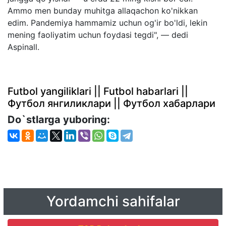
Ammo men bunday muhitga allaqachon ko'nikkan
edim. Pandemiya hammamiz uchun og'ir bo'ldi, lekin
mening faoliyatim uchun foydasi tegdi", — dedi
Aspinall.
Futbol yangiliklari || Futbol habarlari ||
Футбол янгиликлари || Футбол хабарлари
Do`stlarga yuboring:
Yordamchi sahifalar