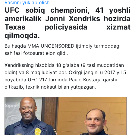
Rasmni yuklab olish
UFC sobiq chempioni, 41 yoshli
amerikalik Jonni Xendriks hozirda
Texas policiyasida xizmat
qilmoqda.
Bu haqda MMA UNCENSORED ijtimoiy tarmoqdagi
sahifasi fotosurat elon qildi.
Xendriksning hisobida 18 g'alaba (9 tasi muddatidan
oldin) va 8 mag'lubiyat bor. Oxirgi jangini u 2017 yil 5
noyabrda UFC 217 turnirida Paulo Kostaga qarshi
o'tkazib, texnik nokaut bilan yutqazgan.