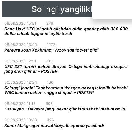
So`ngi yangiliklar
06.08.2026 15:51
276
Dana Uayt UFC`ni sotib olishdan oldin qanday qilib 380 000
dollar ishlab topganini aytib berdi
06.08.2026 13:45
1272
Pereyra Josh Xokitning "vyzov"iga "otvet" qildi
06.08.2026 12:51
418
UFC 331 turniri uchun Brayan Ortega ishtirokidagi qiziqarli
jang elon qilindi + POSTER
06.08.2026 12:24
186
So'nggi jangini Toshkentda o'tkazgan qozog'istonlik bokschi
WBC kamari uchun ringga chiqadi + POSTER
06.08.2026 11:18
608
Carukyan - Oliveyra jangi bekor qilinishi sababi malum bo'ldi
06.08.2026 10:48
426
Konor Makgregor muvaffaqiyatli operaciya qilindi