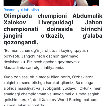
Rasmni yuklab olish
Olimpiada chempioni Abdumalik
Xalokov Liverpuldagi Jahon
chempionati doirasida birinchi
jangini o'tkazib, g'alaba
qozongandi.
"Bu men uchun og'ir jarohatdan keyingi qaytish
bo'lyapti. Jangchi hech qachon qaytmaydi,
deyishadiku. Biz hech qachon qaytmaymiz.
Maqsadimiz sari olg'a intilyapmiz.
Xudo xohlasa, oltin medal bilan borib, O'zbekiston
xalqini xursand etishga harakat qilamiz. Bu menga
alohida masuliyat va javobgarlik yuklaydi. CHunki men
amaldagi chempionman va unvonimni o'zimda saqlab
qolishim kerak", dedi Xalokov World Boxing matbuot
xizmati bilan suhbatda.