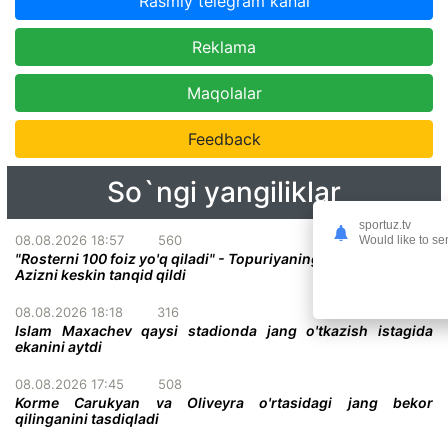
Rasmiy telegram kanal
Reklama
Maqolalar
Feedback
So`ngi yangiliklar
sportuz.tv
08.08.2026 18:57
560
Would like to se
"Rosterni 100 foiz yo'q qiladi" - Topuriyaning menejeri Abdel-
Azizni keskin tanqid qildi
08.08.2026 18:18
316
Islam Maxachev qaysi stadionda jang o'tkazish istagida
ekanini aytdi
08.08.2026 17:45
508
Korme Carukyan va Oliveyra o'rtasidagi jang bekor
qilinganini tasdiqladi