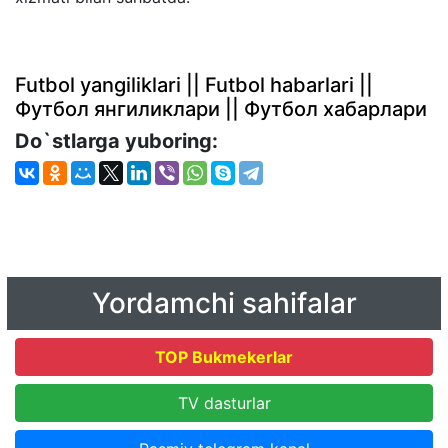
Futbol yangiliklari || Futbol habarlari ||
Футбол янгиликлари || Футбол хабарлари
Do`stlarga yuboring:
Yordamchi sahifalar
TOP Bukmekerlar
TV dasturlar