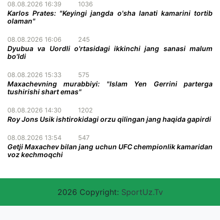
08.08.2026 16:39
1036
Karlos Prates: "Keyingi jangda o'sha lanati kamarini tortib
olaman"
08.08.2026 16:06
245
Dyubua va Uordli o'rtasidagi ikkinchi jang sanasi malum
bo'ldi
08.08.2026 15:33
575
Maxachevning murabbiyi: "Islam Yen Gerrini parterga
tushirishi shart emas"
08.08.2026 14:30
1202
Roy Jons Usik ishtirokidagi orzu qilingan jang haqida gapirdi
08.08.2026 13:54
547
Getji Maxachev bilan jang uchun UFC chempionlik kamaridan
voz kechmoqchi
2026 Copyright:
SportUz.Tv