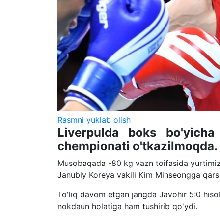
Rasmni yuklab olish
Liverpulda boks bo'yicha
chempionati o'tkazilmoqda.
Musobaqada -80 kg vazn toifasida yurtimiz 
Janubiy Koreya vakili Kim Minseongga qarsh
To'liq davom etgan jangda Javohir 5:0 hiso
nokdaun holatiga ham tushirib qo'ydi.