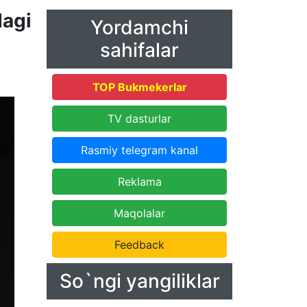
dagi
Yordamchi
sahifalar
TOP Bukmekerlar
TV dasturlar
Rasmiy telegram kanal
Reklama
Maqolalar
Feedback
So`ngi yangiliklar