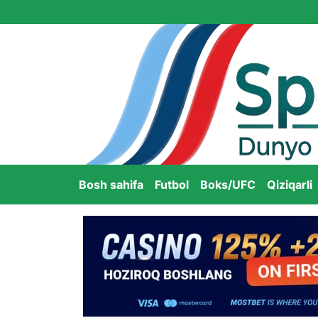
Bosh sahifa
Futbol
Boks/UFC
Qiziqarli