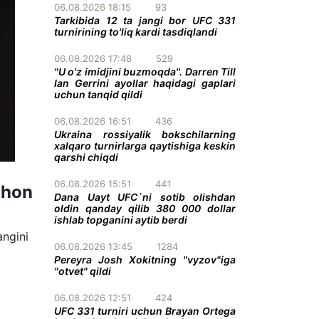
06.08.2026 18:15
93
Tarkibida 12 ta jangi bor UFC 331
turnirining to'liq kardi tasdiqlandi
06.08.2026 17:48
529
"U o'z imidjini buzmoqda". Darren Till
Ian Gerrini ayollar haqidagi gaplari
uchun tanqid qildi
06.08.2026 16:51
436
Ukraina rossiyalik bokschilarning
xalqaro turnirlarga qaytishiga keskin
qarshi chiqdi
06.08.2026 15:51
441
ahon
Dana Uayt UFC`ni sotib olishdan
oldin qanday qilib 380 000 dollar
ishlab topganini aytib berdi
angini
06.08.2026 13:45
1284
Pereyra Josh Xokitning "vyzov"iga
"otvet" qildi
06.08.2026 12:51
424
UFC 331 turniri uchun Brayan Ortega