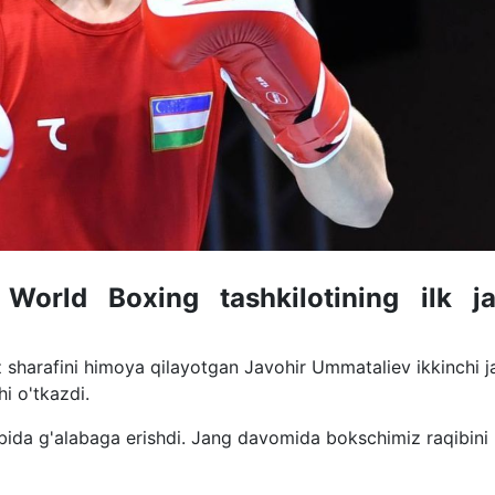
 World Boxing tashkilotining ilk j
sharafini himoya qilayotgan Javohir Ummataliev ikkinchi j
i o'tkazdi.
bida g'alabaga erishdi. Jang davomida bokschimiz raqibini