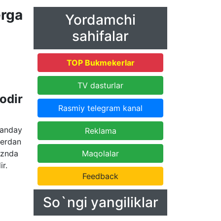
rga
Yordamchi
sahifalar
TOP Bukmekerlar
TV dasturlar
odir
Rasmiy telegram kanal
qanday
Reklama
 erdan
aznda
Maqolalar
r.
Feedback
So`ngi yangiliklar