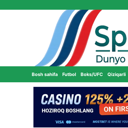
Bosh sahifa
Futbol
Boks/UFC
Qiziqarli