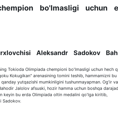
 chempion bo'lmasligi uchun e
rxlovchisi Aleksandr Sadokov Bah
vning Tokioda Olimpiada chempioni bo'lmasligi uchun hech 
oku Kokugikan" arenasining tomini teshib, hammamizni bu
ir qanday yutqazishi mumkinligini tushunmayapman. Og'ir v
 Bahodir Jalolov afsuski, hozir hamma uchun boshqa darajadi
n keyin bu erda Olimpiada oltin medalini qo'lga kiritib,
di Sadokov.