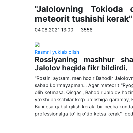
"Jalolovning Tokioda
meteorit tushishi kerak"
04.08.2021 13:00
3558
Rasmni yuklab olish
Rossiyaning mashhur sha
Jalolov haqida fikr bildirdi.
"Rostini aytsam, men hozir Bahodir Jalolo
sabab ko'rmayapman... Agar meteorit "Ryog
olib ketmasa. Qisqasi, Bahodir Jalolov hoz
yaxshi bokschilar ko'p bo'lishiga qaramay,
Buni esa qabul qilish kerak, bir necha kunda
professionalga to'liq o'tib ketsa kerak",-de