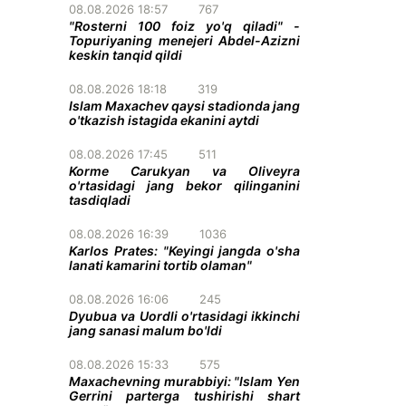
08.08.2026 18:57
767
"Rosterni 100 foiz yo'q qiladi" -
Topuriyaning menejeri Abdel-Azizni
keskin tanqid qildi
08.08.2026 18:18
319
Islam Maxachev qaysi stadionda jang
o'tkazish istagida ekanini aytdi
08.08.2026 17:45
511
Korme Carukyan va Oliveyra
o'rtasidagi jang bekor qilinganini
tasdiqladi
08.08.2026 16:39
1036
Karlos Prates: "Keyingi jangda o'sha
lanati kamarini tortib olaman"
08.08.2026 16:06
245
Dyubua va Uordli o'rtasidagi ikkinchi
jang sanasi malum bo'ldi
08.08.2026 15:33
575
Maxachevning murabbiyi: "Islam Yen
Gerrini parterga tushirishi shart