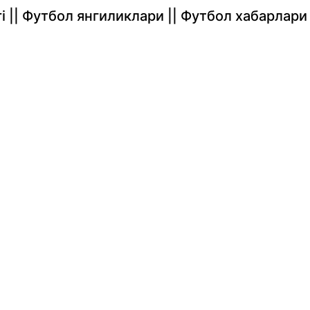
rlari || Футбол янгиликлари || Футбол хабарлари