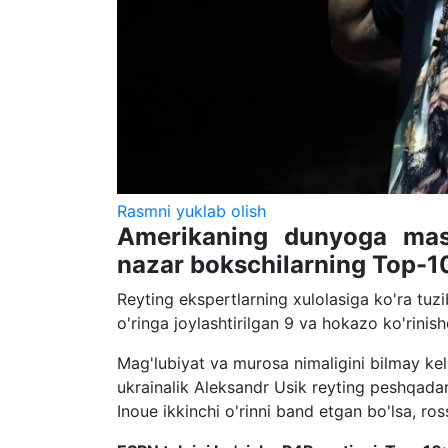
Rasmni yuklab olish
Amerikaning dunyoga mash
nazar bokschilarning Top-10 
Reyting ekspertlarning xulolasiga ko'ra tuzib
o'ringa joylashtirilgan 9 va hokazo ko'rini
Mag'lubiyat va murosa nimaligini bilmay ke
ukrainalik Aleksandr Usik reyting peshqada
Inoue ikkinchi o'rinni band etgan bo'lsa, 