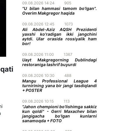
09.08.2026 14:24
905
"U bilan hammasi tamom bo'lgan".
Overim Makgregor haqida
09.08.2026 12:45
1073
Ali Abdel-Aziz AQSH Prezidenti
yaxshi ko'radigan ikki jangchini
aytdi. Ular orasida rossiyalik ham
bor!
09.08.2026 11:00
1367
Uayt Makgregorning Dublindagi
restoraniga tashrif buyurdi
qati
09.08.2026 10:30
488
Mangu Professional League 4
turnirining yana bir jangi tasdiqlandi
+ POSTER
09.08.2026 10:15
113
ni
"Jahon chempioni bo'lishimga sakkiz
kun qoldi" - Gerri Maxachev bilan
a
jangigacha bo'lgan kunlarni
sanamoqda + FOTO