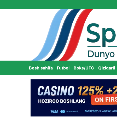
Bosh sahifa
Futbol
Boks/UFC
Qiziqarli