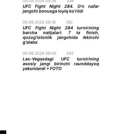
09.08.2026 09:36
338
UFC Fight Night 284. O'n nafar
jangchi bonusga loyiq ko'rildi
09.08.2026 09:18
180
UFC Fight Night 284 turnirining
barcha natijalari: 7 ta finish,
qozog'istonlik jangchida ikkinchi
g'alaba
09.08.2026 09:00
292
Las-Vegasdagi UFC turnirining
asosiy jangi birinchi raunddayoq
yakunlandi + FOTO