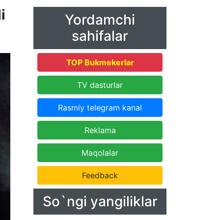
i
Yordamchi
sahifalar
TOP Bukmekerlar
TV dasturlar
Rasmiy telegram kanal
Reklama
Maqolalar
Feedback
So`ngi yangiliklar