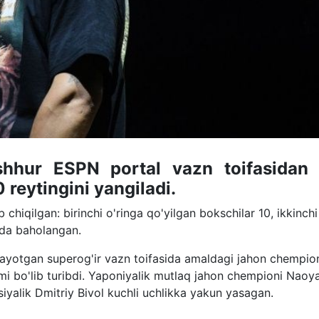
hur ESPN portal vazn toifasidan 
reytingini yangiladi.
 chiqilgan: birinchi o'ringa qo'yilgan bokschilar 10, ikkinchi
shda baholangan.
layotgan superog'ir vazn toifasida amaldagi jahon chempio
mi bo'lib turibdi. Yaponiyalik mutlaq jahon chempioni Naoy
rossiyalik Dmitriy Bivol kuchli uchlikka yakun yasagan.